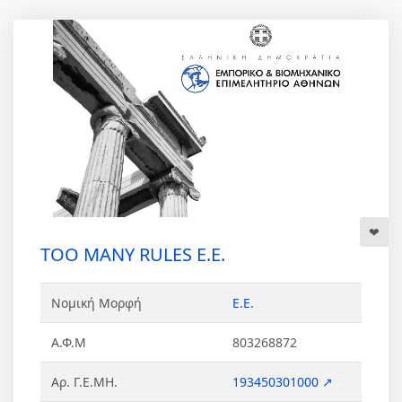
TOO MANY RULES Ε.Ε.
Νομική Μορφή
Ε.Ε.
Α.Φ.Μ
803268872
Αρ. Γ.Ε.ΜΗ.
193450301000 ↗