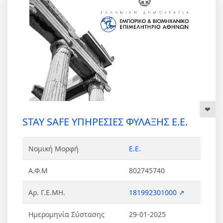
STAY SAFE ΥΠΗΡΕΣΙΕΣ ΦΥΛΑΞΗΣ Ε.Ε.
Νομική Μορφή
Ε.Ε.
Α.Φ.Μ
802745740
Αρ. Γ.Ε.ΜΗ.
181992301000 ↗
Ημερομηνία Σύστασης
29-01-2025