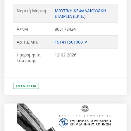
Νομική Μορφή
ΙΔΙΩΤΙΚΗ ΚΕΦΑΛΑΙΟΥΧΙΚΗ
ΕΤΑΙΡΕΙΑ (Ι.Κ.Ε.)
Α.Φ.Μ
803178424
Αρ. Γ.Ε.ΜΗ.
191411501000 ↗
Ημερομηνία
12-02-2026
Σύστασης
ΕΝ ΕΝΕΡΓΕΙΑ