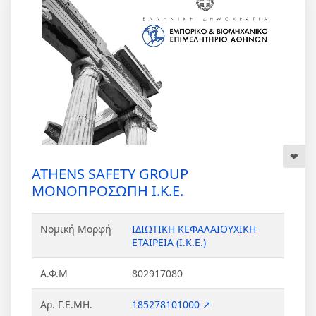
ATHENS SAFETY GROUP
ΜΟΝΟΠΡΟΣΩΠΗ Ι.Κ.Ε.
Νομική Μορφή
ΙΔΙΩΤΙΚΗ ΚΕΦΑΛΑΙΟΥΧΙΚΗ
ΕΤΑΙΡΕΙΑ (Ι.Κ.Ε.)
Α.Φ.Μ
802917080
Αρ. Γ.Ε.ΜΗ.
185278101000 ↗