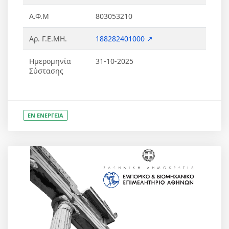
Α.Φ.Μ
803053210
Αρ. Γ.Ε.ΜΗ.
188282401000 ↗
Ημερομηνία
31-10-2025
Σύστασης
ΕΝ ΕΝΕΡΓΕΙΑ