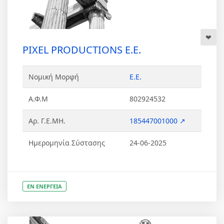
PIXEL PRODUCTIONS Ε.Ε.
Νομική Μορφή
Ε.Ε.
Α.Φ.Μ
802924532
Αρ. Γ.Ε.ΜΗ.
185447001000 ↗
Ημερομηνία Σύστασης
24-06-2025
ΕΝ ΕΝΕΡΓΕΙΑ