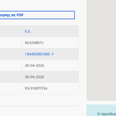
Ε.Ε.
803268872
193450301000 ↗
30-04-2026
30-04-2026
ΕΝ ΕΝΕΡΓΕΙΑ
Ο προσδιο