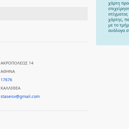
χάρτη προ
επιχείρησ
στίγματος 
χάρτης, π
με το τμή
ανάλογα στ
ΑΚΡΟΠΟΛΕΩΣ 14
ΑΘΗΝΑ
17676
ΚΑΛΛΙΘΕΑ
staseisv@gmail.com