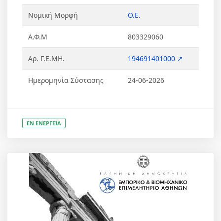
Νομική Μορφή
Ο.Ε.
Α.Φ.Μ
803329060
Αρ. Γ.Ε.ΜΗ.
194691401000 ↗
Ημερομηνία Σύστασης
24-06-2026
ΕΝ ΕΝΕΡΓΕΙΑ