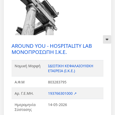
AROUND YOU - HOSPITALITY LAB
ΜΟΝΟΠΡΟΣΩΠΗ Ι.Κ.Ε.
Νομική Μορφή
ΙΔΙΩΤΙΚΗ ΚΕΦΑΛΑΙΟΥΧΙΚΗ
ΕΤΑΙΡΕΙΑ (Ι.Κ.Ε.)
Α.Φ.Μ
803283795
Αρ. Γ.Ε.ΜΗ.
193766301000 ↗
Ημερομηνία
14-05-2026
Σύστασης