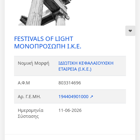
FESTIVALS OF LIGHT
ΜΟΝΟΠΡΟΣΩΠΗ Ι.Κ.Ε.
Νομική Μορφή
ΙΔΙΩΤΙΚΗ ΚΕΦΑΛΑΙΟΥΧΙΚΗ
ΕΤΑΙΡΕΙΑ (Ι.Κ.Ε.)
Α.Φ.Μ
803314696
Αρ. Γ.Ε.ΜΗ.
194404901000 ↗
Ημερομηνία
11-06-2026
Σύστασης