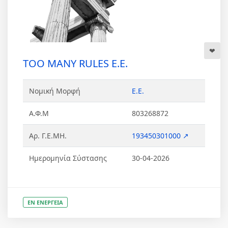
TOO MANY RULES Ε.Ε.
Νομική Μορφή
Ε.Ε.
Α.Φ.Μ
803268872
Αρ. Γ.Ε.ΜΗ.
193450301000 ↗
Ημερομηνία Σύστασης
30-04-2026
ΕΝ ΕΝΕΡΓΕΙΑ