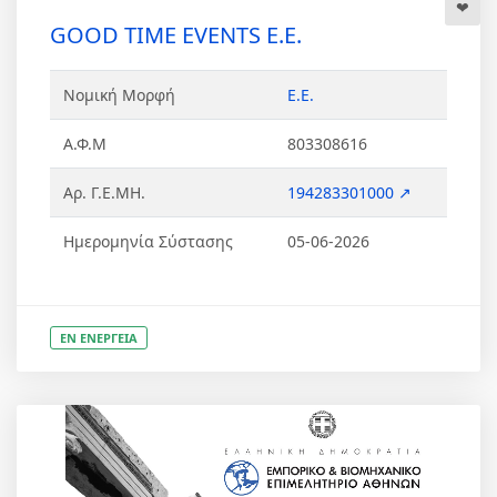
GOOD TIME EVENTS Ε.Ε.
Νομική Μορφή
Ε.Ε.
Α.Φ.Μ
803308616
Αρ. Γ.Ε.ΜΗ.
194283301000 ↗
Ημερομηνία Σύστασης
05-06-2026
ΕΝ ΕΝΕΡΓΕΙΑ