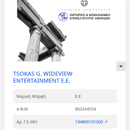
TSOKAS G. WIDEVIEW
ENTERTAINMENT Ε.Ε.
Νομική Μορφή
Ε.Ε.
Α.Φ.Μ
803334554
Αρ. Γ.Ε.ΜΗ.
194800101000 ↗