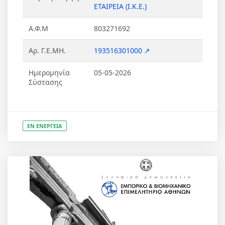
ΕΤΑΙΡΕΙΑ (Ι.Κ.Ε.)
Α.Φ.Μ
803271692
Αρ. Γ.Ε.ΜΗ.
193516301000 ↗
Ημερομηνία
05-05-2026
Σύστασης
ΕΝ ΕΝΕΡΓΕΙΑ