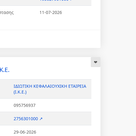
στασης
11-07-2026
Κ.Ε.
ΙΔΙΩΤΙΚΗ ΚΕΦΑΛΑΙΟΥΧΙΚΗ ΕΤΑΙΡΕΙΑ
(Ι.Κ.Ε.)
095756937
2756301000 ↗
29-06-2026