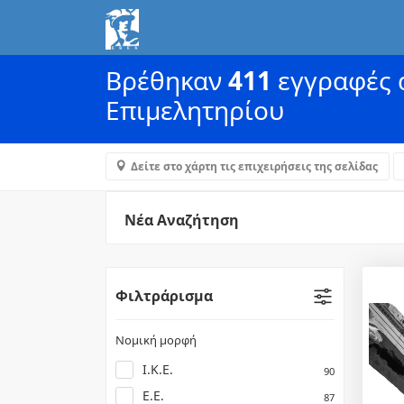
Βρέθηκαν
411
εγγραφές α
Επιμελητηρίου
Δείτε στο χάρτη τις επιχειρήσεις της σελίδας
Νέα Αναζήτηση
Φιλτράρισμα
Νομική μορφή
Ι.Κ.Ε.
90
Ε.Ε.
87