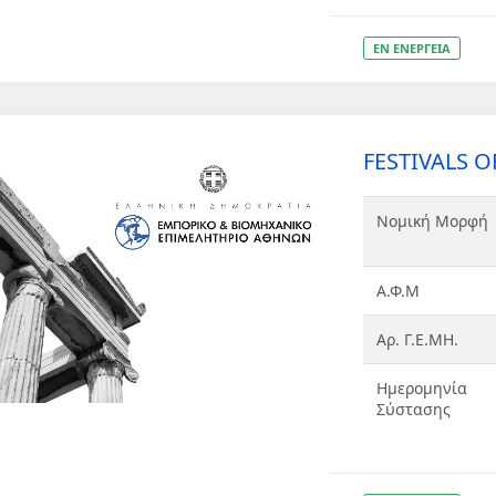
ΕΝ ΕΝΕΡΓΕΙΑ
FESTIVALS 
Νομική Μορφή
Α.Φ.Μ
Αρ. Γ.Ε.ΜΗ.
Ημερομηνία
Σύστασης