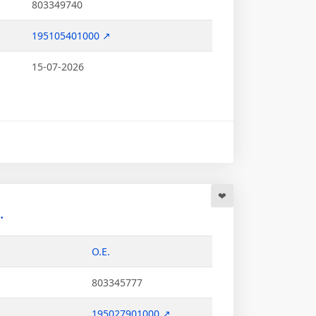
803349740
195105401000 ↗
15-07-2026
.
Ο.Ε.
803345777
195027901000 ↗