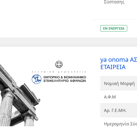
Σύστασης
ΕΝ ΕΝΕΡΓΕΙΑ
ya onoma Α
ΕΤΑΙΡΕΙΑ
Νομική Μορφή
Α.Φ.Μ
Αρ. Γ.Ε.ΜΗ.
Ημερομηνία Σύ