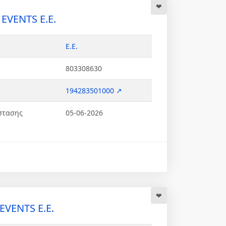
EVENTS Ε.Ε.
Ε.Ε.
803308630
194283501000 ↗
στασης
05-06-2026
VENTS Ε.Ε.