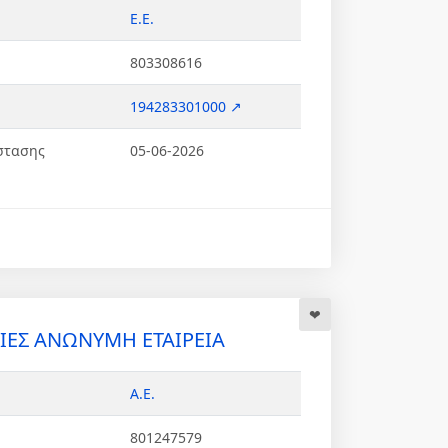
Ε.Ε.
803308616
194283301000 ↗
στασης
05-06-2026
ΡΙΕΣ ΑΝΩΝΥΜΗ ΕΤΑΙΡΕΙΑ
Α.Ε.
801247579