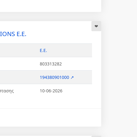
ONS Ε.Ε.
Ε.Ε.
803313282
194380901000 ↗
στασης
10-06-2026