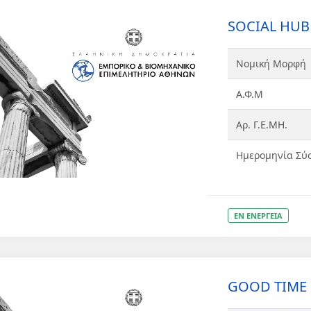
SOCIAL HUB 
Νομική Μορφή
Α.Φ.Μ
Αρ. Γ.Ε.ΜΗ.
Ημερομηνία Σύ
ΕΝ ΕΝΕΡΓΕΙΑ
GOOD TIME E