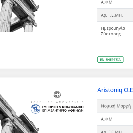
Α.Φ.Μ
Αρ. Γ.Ε.ΜΗ.
Ημερομηνία
Σύστασης
ΕΝ ΕΝΕΡΓΕΙΑ
Aristoniq Ο.Ε
Νομική Μορφή
Α.Φ.Μ
Αρ. Γ.Ε.ΜΗ.