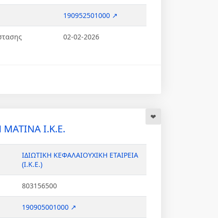
190952501000 ↗
στασης
02-02-2026
ΑΤΙΝΑ Ι.Κ.Ε.
ΙΔΙΩΤΙΚΗ ΚΕΦΑΛΑΙΟΥΧΙΚΗ ΕΤΑΙΡΕΙΑ
(Ι.Κ.Ε.)
803156500
190905001000 ↗