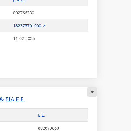
802766330
182375701000 ↗
11-02-2025
 ΣΙΑ Ε.Ε.
Ε.Ε.
802679860