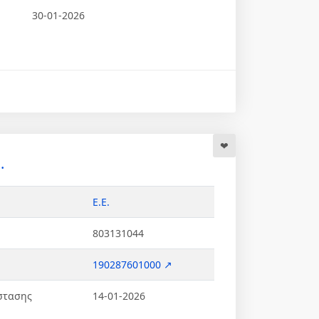
30-01-2026
.
Ε.Ε.
803131044
190287601000 ↗
στασης
14-01-2026