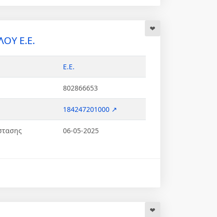
ΟΥ Ε.Ε.
Ε.Ε.
802866653
184247201000 ↗
στασης
06-05-2025