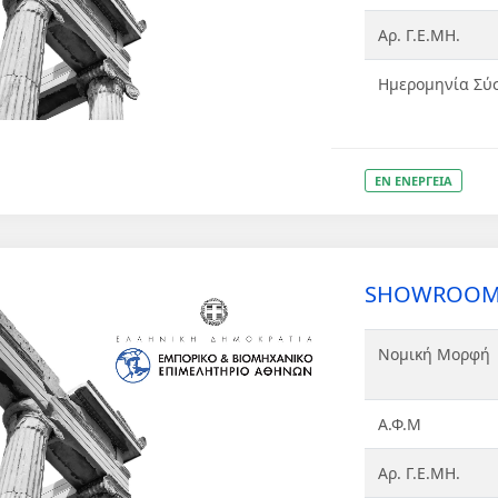
Αρ. Γ.Ε.ΜΗ.
Ημερομηνία Σύ
ΕΝ ΕΝΕΡΓΕΙΑ
SHOWROOM Μ
Νομική Μορφή
Α.Φ.Μ
Αρ. Γ.Ε.ΜΗ.