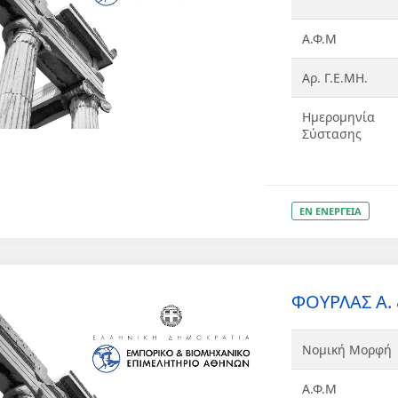
Α.Φ.Μ
Αρ. Γ.Ε.ΜΗ.
Ημερομηνία
Σύστασης
ΕΝ ΕΝΕΡΓΕΙΑ
ΦΟΥΡΛΑΣ Α. &
Νομική Μορφή
Α.Φ.Μ