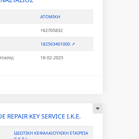
ΑΤΟΜΙΚΗ
162705832
182563401000 ↗
στασης
18-02-2025
 REPAIR KEY SERVICE Ι.Κ.Ε.
ΙΔΙΩΤΙΚΗ ΚΕΦΑΛΑΙΟΥΧΙΚΗ ΕΤΑΙΡΕΙΑ
(Ι.Κ.Ε.)