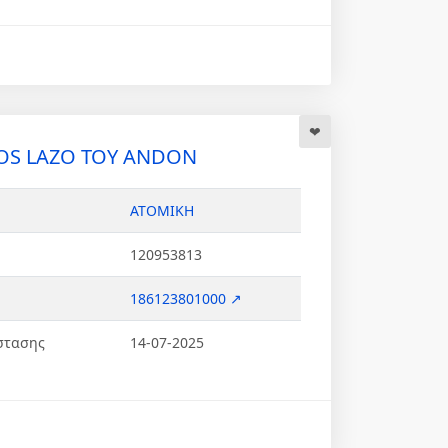
OS LAZO ΤΟΥ ANDON
ΑΤΟΜΙΚΗ
120953813
186123801000 ↗
στασης
14-07-2025