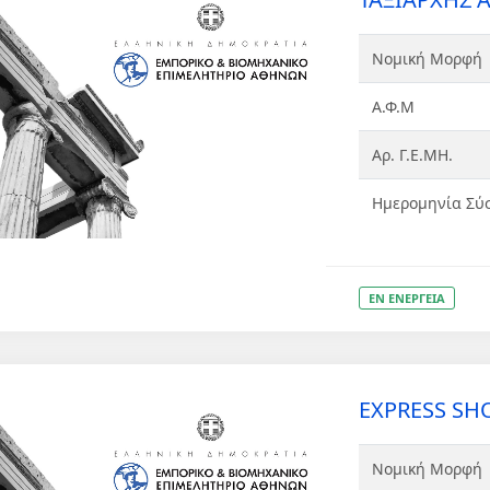
Νομική Μορφή
Α.Φ.Μ
Αρ. Γ.Ε.ΜΗ.
Ημερομηνία Σύ
ΕΝ ΕΝΕΡΓΕΙΑ
EXPRESS SHOE
Νομική Μορφή