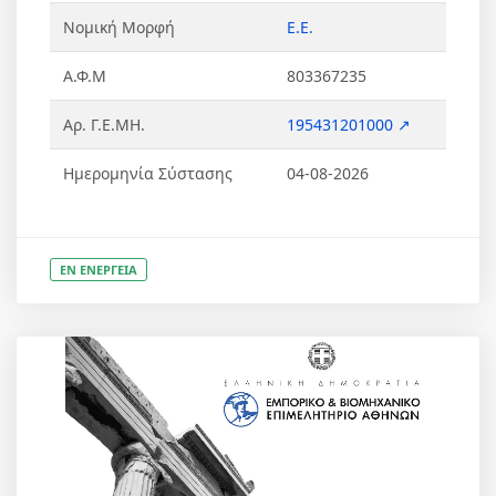
Νομική Μορφή
Ε.Ε.
Α.Φ.Μ
803367235
Αρ. Γ.Ε.ΜΗ.
195431201000 ↗
Ημερομηνία Σύστασης
04-08-2026
ΕΝ ΕΝΕΡΓΕΙΑ