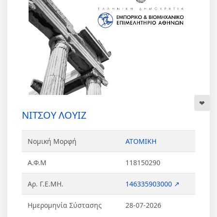
ΝΙΤΣΟΥ ΛΟΥΙΖ
Νομική Μορφή
ΑΤΟΜΙΚΗ
Α.Φ.Μ
118150290
Αρ. Γ.Ε.ΜΗ.
146335903000 ↗
Ημερομηνία Σύστασης
28-07-2026