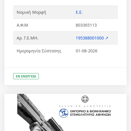
Νομική Μορφή
Ε.Ε.
Α.Φ.Μ
803365113
Αρ. Γ.Ε.ΜΗ.
195388001000 ↗
Ημερομηνία Σύστασης
01-08-2026
ΕΝ ΕΝΕΡΓΕΙΑ