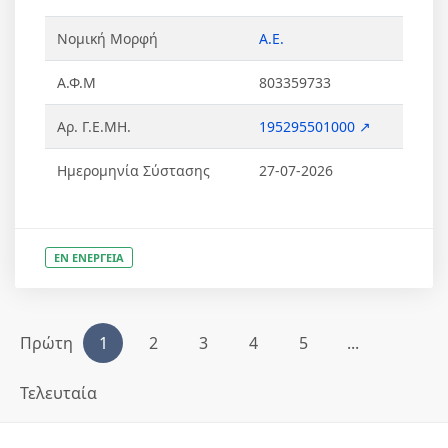
Νομική Μορφή
Α.Ε.
Α.Φ.Μ
803359733
Αρ. Γ.Ε.ΜΗ.
195295501000 ↗
Ημερομηνία Σύστασης
27-07-2026
ΕΝ ΕΝΕΡΓΕΙΑ
Πρώτη
1
2
3
4
5
...
Τελευταία