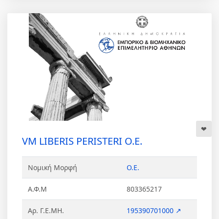
VM LIBERIS PERISTERI Ο.Ε.
Νομική Μορφή
Ο.Ε.
Α.Φ.Μ
803365217
Αρ. Γ.Ε.ΜΗ.
195390701000 ↗