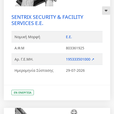
SENTRIX SECURITY & FACILITY
SERVICES Ε.Ε.
Νομική Μορφή
Ε.Ε.
Α.Φ.Μ
803361925
Αρ. Γ.Ε.ΜΗ.
195333501000 ↗
Ημερομηνία Σύστασης
29-07-2026
ΕΝ ΕΝΕΡΓΕΙΑ