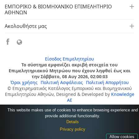
ΕΜΠΟΡΙΚΟ & ΒΙΟΜΗΧΑΝΙΚΟ ΕΠΙΜΕΛΗΤΗΡΙΟ
ΑΘΗΝΩΝ
Ακολουθήστε μας
Είσοδος Επιμελητηρίου
Το σύστημα εμφανίζει ακριβή στοιχεία του
Επιμελητηριακού Μητρώου που έχουν ληφθεί έως και
την Σάββατο, 08 Αυγ 2026, 02:00:03
Όροι χρήσης
Πολιτική Ασφάλειας
Πολιτική Απορρήτου
© Επιχειρηματικός Κατάλογος Εμπορικού και Βιομηχανικού
Επιμελητηρίου Αθηνών, Designed & Developed by
Knowledge
AE
This website makes use of cookies to enhance browsing experience and
provide additional functionality.
Details
Privacy policy
Allow cookies