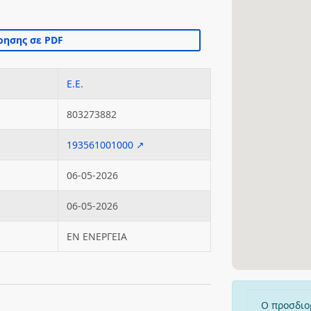
Ε.Ε.
803273882
193561001000 ↗
06-05-2026
06-05-2026
ΕΝ ΕΝΕΡΓΕΙΑ
Ο προσδιο