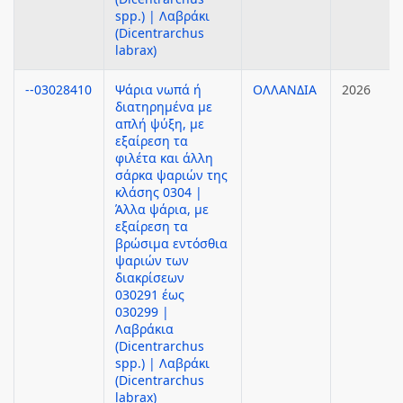
spp.) | Λαβράκι
(Dicentrarchus
labrax)
--03028410
Ψάρια νωπά ή
ΟΛΛΑΝΔΙΑ
2026
διατηρημένα με
απλή ψύξη, με
εξαίρεση τα
φιλέτα και άλλη
σάρκα ψαριών της
κλάσης 0304 |
Άλλα ψάρια, με
εξαίρεση τα
βρώσιμα εντόσθια
ψαριών των
διακρίσεων
030291 έως
030299 |
Λαβράκια
(Dicentrarchus
spp.) | Λαβράκι
(Dicentrarchus
labrax)