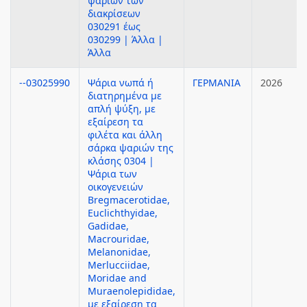
ψαριών των
διακρίσεων
030291 έως
030299 | Άλλα |
Άλλα
--03025990
Ψάρια νωπά ή
ΓΕΡΜΑΝΙΑ
2026
διατηρημένα με
απλή ψύξη, με
εξαίρεση τα
φιλέτα και άλλη
σάρκα ψαριών της
κλάσης 0304 |
Ψάρια των
οικογενειών
Bregmacerotidae,
Euclichthyidae,
Gadidae,
Macrouridae,
Melanonidae,
Merlucciidae,
Moridae and
Muraenolepididae,
με εξαίρεση τα