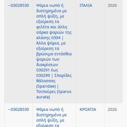
--03028530
Ψάρια νωπά ή
ΙΤΑΛΙΑ
2026
διατηρημένα με
απλή ψύξη, με
εξαίρεση τα
φιλέτα και άλλη
σάρκα ψαριών της
κλάσης 0304 |
Άλλα ψάρια, με
εξαίρεση τα
βρώσιμα εντόσθια
ψαριών των
διακρίσεων
030291 έως
030299 | Σπαρίδες
θάλασσας
(Sparidae) |
Τσιπούρες (Sparus
aurata)
--03028530
Ψάρια νωπά ή
ΚΡΟΑΤΙΑ
2026
διατηρημένα με
απλή ψύξη, με
εξαίρεση τα