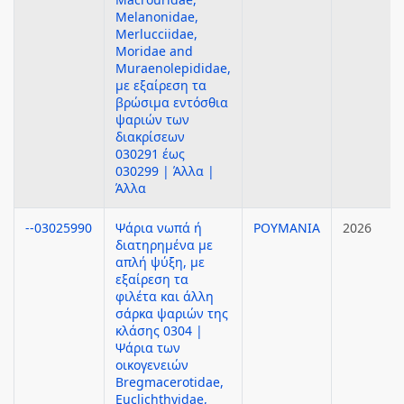
Melanonidae,
Merlucciidae,
Moridae and
Muraenolepididae,
με εξαίρεση τα
βρώσιμα εντόσθια
ψαριών των
διακρίσεων
030291 έως
030299 | Άλλα |
Άλλα
--03025990
Ψάρια νωπά ή
ΡΟΥΜΑΝΙΑ
2026
διατηρημένα με
απλή ψύξη, με
εξαίρεση τα
φιλέτα και άλλη
σάρκα ψαριών της
κλάσης 0304 |
Ψάρια των
οικογενειών
Bregmacerotidae,
Euclichthyidae,