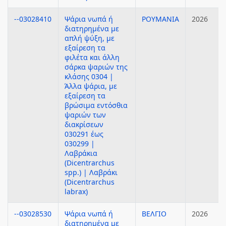
--03028410
Ψάρια νωπά ή
ΡΟΥΜΑΝΙΑ
2026
διατηρημένα με
απλή ψύξη, με
εξαίρεση τα
φιλέτα και άλλη
σάρκα ψαριών της
κλάσης 0304 |
Άλλα ψάρια, με
εξαίρεση τα
βρώσιμα εντόσθια
ψαριών των
διακρίσεων
030291 έως
030299 |
Λαβράκια
(Dicentrarchus
spp.) | Λαβράκι
(Dicentrarchus
labrax)
--03028530
Ψάρια νωπά ή
ΒΕΛΓΙΟ
2026
διατηρημένα με