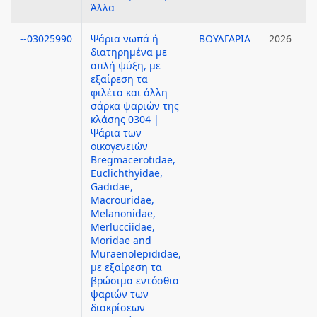
Άλλα
--03025990
Ψάρια νωπά ή
ΒΟΥΛΓΑΡΙΑ
2026
διατηρημένα με
απλή ψύξη, με
εξαίρεση τα
φιλέτα και άλλη
σάρκα ψαριών της
κλάσης 0304 |
Ψάρια των
οικογενειών
Bregmacerotidae,
Euclichthyidae,
Gadidae,
Macrouridae,
Melanonidae,
Merlucciidae,
Moridae and
Muraenolepididae,
με εξαίρεση τα
βρώσιμα εντόσθια
ψαριών των
διακρίσεων