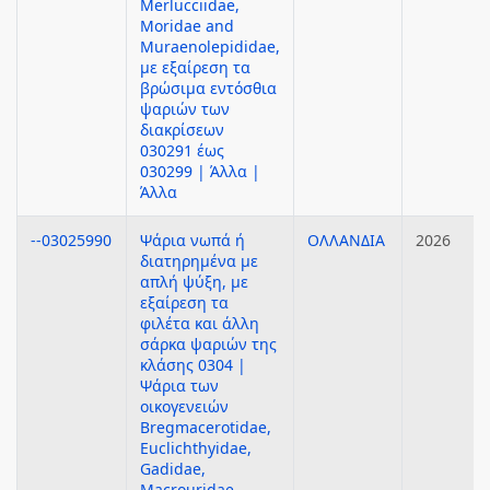
Merlucciidae,
Moridae and
Muraenolepididae,
με εξαίρεση τα
βρώσιμα εντόσθια
ψαριών των
διακρίσεων
030291 έως
030299 | Άλλα |
Άλλα
--03025990
Ψάρια νωπά ή
ΟΛΛΑΝΔΙΑ
2026
διατηρημένα με
απλή ψύξη, με
εξαίρεση τα
φιλέτα και άλλη
σάρκα ψαριών της
κλάσης 0304 |
Ψάρια των
οικογενειών
Bregmacerotidae,
Euclichthyidae,
Gadidae,
Macrouridae,