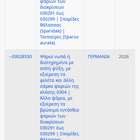
ψαριών των
διακρίσεων
030291 έως
030299 | Σπαρίδες
θάλασσας
(Sparidae) |
Τσιπούρες (Sparus
aurata)
--03028530
Ψάρια νωπά ή
ΓΕΡΜΑΝΙΑ
2026
διατηρημένα με
απλή ψύξη, με
εξαίρεση τα
φιλέτα και άλλη
σάρκα ψαριών της
κλάσης 0304 |
Άλλα ψάρια, με
εξαίρεση τα
βρώσιμα εντόσθια
ψαριών των
διακρίσεων
030291 έως
030299 | Σπαρίδες
θάλασσας