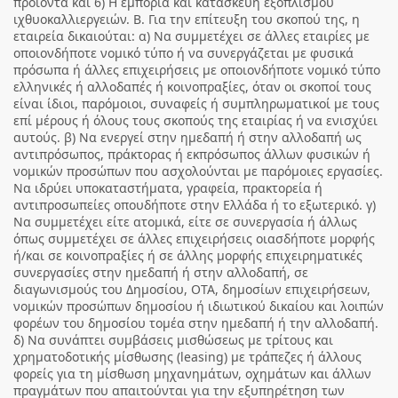
προϊόντα και 6) Η εμπορία και κατασκευή εξοπλισμού
ιχθυοκαλλιεργειών. Β. Για την επίτευξη του σκοπού της, η
εταιρεία δικαιούται: α) Να συμμετέχει σε άλλες εταιρίες με
οποιονδήποτε νομικό τύπο ή να συνεργάζεται με φυσικά
πρόσωπα ή άλλες επιχειρήσεις με οποιονδήποτε νομικό τύπο
ελληνικές ή αλλοδαπές ή κοινοπραξίες, όταν οι σκοποί τους
είναι ίδιοι, παρόμοιοι, συναφείς ή συμπληρωματικοί με τους
επί μέρους ή όλους τους σκοπούς της εταιρίας ή να ενισχύει
αυτούς. β) Να ενεργεί στην ημεδαπή ή στην αλλοδαπή ως
αντιπρόσωπος, πράκτορας ή εκπρόσωπος άλλων φυσικών ή
νομικών προσώπων που ασχολούνται με παρόμοιες εργασίες.
Να ιδρύει υποκαταστήματα, γραφεία, πρακτορεία ή
αντιπροσωπείες οπουδήποτε στην Ελλάδα ή το εξωτερικό. γ)
Να συμμετέχει είτε ατομικά, είτε σε συνεργασία ή άλλως
όπως συμμετέχει σε άλλες επιχειρήσεις οιασδήποτε μορφής
ή/και σε κοινοπραξίες ή σε άλλης μορφής επιχειρηματικές
συνεργασίες στην ημεδαπή ή στην αλλοδαπή, σε
διαγωνισμούς του Δημοσίου, ΟΤΑ, δημοσίων επιχειρήσεων,
νομικών προσώπων δημοσίου ή ιδιωτικού δικαίου και λοιπών
φορέων του δημοσίου τομέα στην ημεδαπή ή την αλλοδαπή.
δ) Να συνάπτει συμβάσεις μισθώσεως με τρίτους και
χρηματοδοτικής μίσθωσης (leasing) με τράπεζες ή άλλους
φορείς για τη μίσθωση μηχανημάτων, οχημάτων και άλλων
πραγμάτων που απαιτούνται για την εξυπηρέτηση των