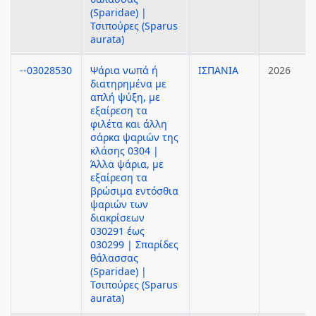
(Sparidae) |
Τσιπούρες (Sparus
aurata)
--03028530
Ψάρια νωπά ή
ΙΣΠΑΝΙΑ
2026
διατηρημένα με
απλή ψύξη, με
εξαίρεση τα
φιλέτα και άλλη
σάρκα ψαριών της
κλάσης 0304 |
Άλλα ψάρια, με
εξαίρεση τα
βρώσιμα εντόσθια
ψαριών των
διακρίσεων
030291 έως
030299 | Σπαρίδες
θάλασσας
(Sparidae) |
Τσιπούρες (Sparus
aurata)