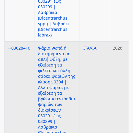
030291 έως
030299 |
Λαβράκια
(Dicentrarchus
spp.) | Λαβράκι
(Dicentrarchus
labrax)
--03028410
Ψάρια νωπά ή
ΙΤΑΛΙΑ
2026
διατηρημένα με
απλή ψύξη, με
εξαίρεση τα
φιλέτα και άλλη
σάρκα ψαριών της
κλάσης 0304 |
Άλλα ψάρια, με
εξαίρεση τα
βρώσιμα εντόσθια
ψαριών των
διακρίσεων
030291 έως
030299 |
Λαβράκια
(Dicentrarchus