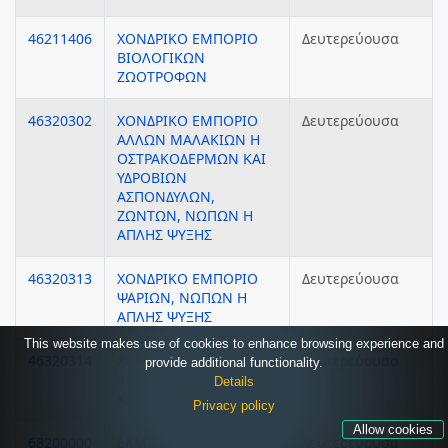
46211406
ΧΟΝΔΡΙΚΟ ΕΜΠΟΡΙΟ
Δευτερεύουσα
ΒΙΟΛΟΓΙΚΩΝ
ΖΩΟΤΡΟΦΩΝ
46320302
ΧΟΝΔΡΙΚΟ ΕΜΠΟΡΙΟ
Δευτερεύουσα
ΑΛΛΩΝ ΜΑΛΑΚΙΩΝ Η
ΟΣΤΡΑΚΟΔΕΡΜΩΝ ΚΑΙ
ΥΔΡΟΒΙΩΝ
ΑΣΠΟΝΔΥΛΩΝ,
ΖΩΝΤΩΝ, ΝΩΠΩΝ Η
ΑΠΛΗΣ ΨΥΞΗΣ
46320313
ΧΟΝΔΡΙΚΟ ΕΜΠΟΡΙΟ
Δευτερεύουσα
ΨΑΡΙΩΝ, ΝΩΠΩΝ Η
ΑΠΛΗΣ ΨΥΞΗΣ
This website makes use of cookies to enhance browsing experience and
46320314
ΧΟΝΔΡΙΚΟ ΕΜΠΟΡΙΟ
Δευτερεύουσα
provide additional functionality.
ΨΑΡΙΩΝ, ΝΩΠΩΝ ΚΑΙ
Details
ΚΑΤΕΨΥΓΜΕΝΩΝ
Privacy policy
Allow cookies
68200000
ΕΚΜΙΣΘΩΣΗ ΚΑΙ
Δευτερεύουσα