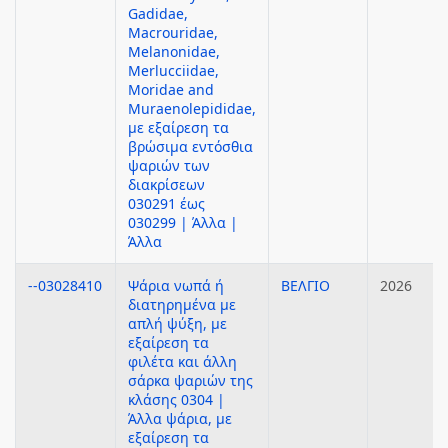
Gadidae,
Macrouridae,
Melanonidae,
Merlucciidae,
Moridae and
Muraenolepididae,
με εξαίρεση τα
βρώσιμα εντόσθια
ψαριών των
διακρίσεων
030291 έως
030299 | Άλλα |
Άλλα
--03028410
Ψάρια νωπά ή
ΒΕΛΓΙΟ
2026
διατηρημένα με
απλή ψύξη, με
εξαίρεση τα
φιλέτα και άλλη
σάρκα ψαριών της
κλάσης 0304 |
Άλλα ψάρια, με
εξαίρεση τα