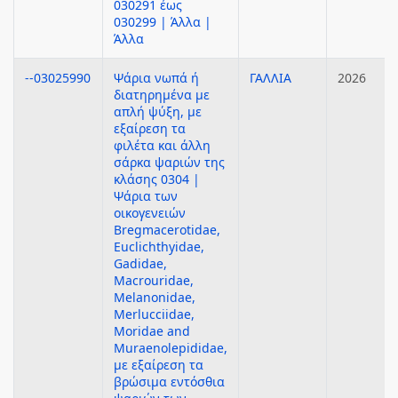
030291 έως
030299 | Άλλα |
Άλλα
--03025990
Ψάρια νωπά ή
ΓΑΛΛΙΑ
2026
διατηρημένα με
απλή ψύξη, με
εξαίρεση τα
φιλέτα και άλλη
σάρκα ψαριών της
κλάσης 0304 |
Ψάρια των
οικογενειών
Bregmacerotidae,
Euclichthyidae,
Gadidae,
Macrouridae,
Melanonidae,
Merlucciidae,
Moridae and
Muraenolepididae,
με εξαίρεση τα
βρώσιμα εντόσθια