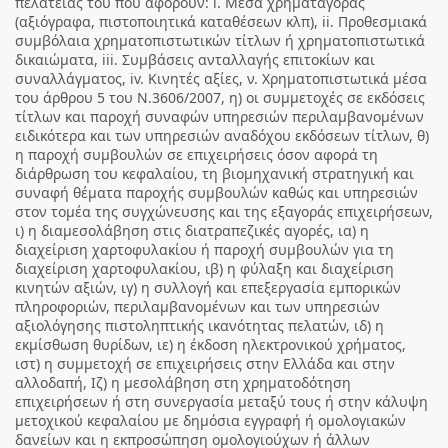
πελατείας του που αφορούν: i. Μέσα χρηματαγοράς
(αξιόγραφα, πιστοποιητικά καταθέσεων κλπ), ii. Προθεσμιακά
συμβόλαια χρηματοπιστωτικών τίτλων ή χρηματοπιστωτικά
δικαιώματα, iii. Συμβάσεις ανταλλαγής επιτοκίων και
συναλλάγματος, iv. Κινητές αξίες, ν. Χρηματοπιστωτικά μέσα
του άρθρου 5 του Ν.3606/2007, η) οι συμμετοχές σε εκδόσεις
τίτλων και παροχή συναφών υπηρεσιών περιλαμβανομένων
ειδικότερα και των υπηρεσιών αναδόχου εκδόσεων τίτλων, θ)
η παροχή συμβουλών σε επιχειρήσεις όσον αφορά τη
διάρθρωση του κεφαλαίου, τη βιομηχανική στρατηγική και
συναφή θέματα παροχής συμβουλών καθώς και υπηρεσιών
στον τομέα της συγχώνευσης και της εξαγοράς επιχειρήσεων,
ι) η διαμεσολάβηση στις διατραπεζικές αγορές, ια) η
διαχείριση χαρτοφυλακίου ή παροχή συμβουλών για τη
διαχείριση χαρτοφυλακίου, ιβ) η φύλαξη και διαχείριση
κινητών αξιών, ιγ) η συλλογή και επεξεργασία εμπορικών
πληροφοριών, περιλαμβανομένων και των υπηρεσιών
αξιολόγησης πιστοληπτικής ικανότητας πελατών, ιδ) η
εκμίσθωση θυρίδων, ιε) η έκδοση ηλεκτρονικού χρήματος,
ιστ) η συμμετοχή σε επιχειρήσεις στην Ελλάδα και στην
αλλοδαπή, Ιζ) η μεσολάβηση στη χρηματοδότηση
επιχειρήσεων ή στη συνεργασία μεταξύ τους ή στην κάλυψη
μετοχικού κεφαλαίου με δημόσια εγγραφή ή ομολογιακών
δανείων και η εκπροσώπηση ομολογιούχων ή άλλων