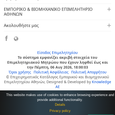
ΕΜΠΟΡΙΚΟ & ΒΙΟΜΗΧΑΝΙΚΟ ΕΠΙΜΕΛΗΤΗΡΙΟ
ΑΘΗΝΩΝ
Ακολουθήστε μας
Είσοδος Επιμελητηρίου
Το σύστημα εμφανίζει ακριβή στοιχεία του
Επιμελητηριακού Μητρώου που έχουν ληφθεί έως και
την Πέμπτη, 06 Αυγ 2026, 18:00:03
Όροι χρήσης
Πολιτική Ασφάλειας
Πολιτική Απορρήτου
© Επιχειρηματικός Κατάλογος Εμπορικού και Βιομηχανικού
Επιμελητηρίου Αθηνών, Designed & Developed by
Knowledge
AE
This website makes use of cookies to enhance browsing experience and
provide additional functionality.
Details
Privacy policy