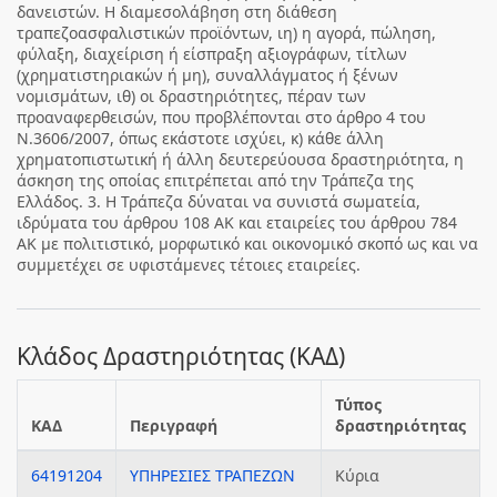
δανειστών. Η διαμεσολάβηση στη διάθεση
τραπεζοασφαλιστικών προϊόντων, ιη) η αγορά, πώληση,
φύλαξη, διαχείριση ή είσπραξη αξιογράφων, τίτλων
(χρηματιστηριακών ή μη), συναλλάγματος ή ξένων
νομισμάτων, ιθ) οι δραστηριότητες, πέραν των
προαναφερθεισών, που προβλέπονται στo άρθρο 4 του
Ν.3606/2007, όπως εκάστοτε ισχύει, κ) κάθε άλλη
χρηματοπιστωτική ή άλλη δευτερεύουσα δραστηριότητα, η
άσκηση της οποίας επιτρέπεται από την Τράπεζα της
Ελλάδος. 3. Η Τράπεζα δύναται να συνιστά σωματεία,
ιδρύματα του άρθρου 108 ΑΚ και εταιρείες του άρθρου 784
ΑΚ με πολιτιστικό, μορφωτικό και οικονομικό σκοπό ως και να
συμμετέχει σε υφιστάμενες τέτοιες εταιρείες.
Κλάδος Δραστηριότητας (ΚΑΔ)
Τύπος
ΚΑΔ
Περιγραφή
δραστηριότητας
64191204
ΥΠΗΡΕΣΙΕΣ ΤΡΑΠΕΖΩΝ
Κύρια