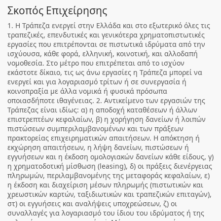
Σκοπός Επιχείρησης
1. Η Τράπεζα ενεργεί στην Ελλάδα και στο εξωτερικό όλες τις
τραπεζικές, επενδυτικές και γενικότερα χρηματοπιστωτικές
εργασίες που επιτρέπονται σε πιστωτικά ιδρύματα από την
ισχύουσα, κάθε φορά, ελληνική, κοινοτική, και αλλοδαπή
νομοθεσία. Στο μέτρο που επιτρέπεται από το ισχύον
εκάστοτε δίκαιο, τις ως άνω εργασίες η Τράπεζα μπορεί να
ενεργεί και για λογαριασμό τρίτων ή σε συνεργασία ή
κοινοπραξία με άλλα νομικά ή φυσικά πρόσωπα
οποιασδήποτε ιθαγένειας. 2. Αντικείμενο των εργασιών της
Τράπεζας είναι ιδίως: α) η αποδοχή καταθέσεων ή άλλων
επιστρεπτέων κεφαλαίων, β) η χορήγηση δανείων ή λοιπών
πιστώσεων συμπεριλαμβανομένων και των πράξεων
πρακτορείας επιχειρηματικών απαιτήσεων. Η απόκτηση ή
εκχώρηση απαιτήσεων, η λήψη δανείων, πιστώσεων ή
εγγυήσεων και η έκδοση ομολογιακών δανείων κάθε είδους, γ)
η χρηματοδοτική μίσθωση (leasing), δ) οι πράξεις διενέργειας
πληρωμών, περιλαμβανομένης της μεταφοράς κεφαλαίων, ε)
η έκδοση και διαχείριση μέσων πληρωμής (πιστωτικών και
χρεωστικών καρτών, ταξιδιωτικών και τραπεζικών επιταγών),
στ) οι εγγυήσεις και αναλήψεις υποχρεώσεων, ζ) οι
συναλλαγές για λογαριασμό του ίδιου του ιδρύματος ή της