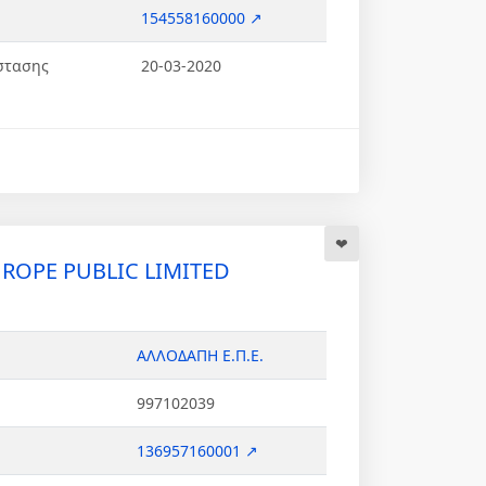
154558160000 ↗
στασης
20-03-2020
UROPE PUBLIC LIMITED
ΑΛΛΟΔΑΠΗ Ε.Π.Ε.
997102039
136957160001 ↗