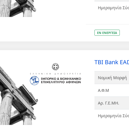
Ημερομηνία Σύ
ΕΝ ΕΝΕΡΓΕΙΑ
TBI Bank EA
Νομική Μορφή
Α.Φ.Μ
Αρ. Γ.Ε.ΜΗ.
Ημερομηνία Σύ