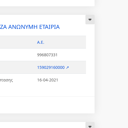
ΖΑ ΑΝΩΝΥΜΗ ΕΤΑΙΡΙΑ
Α.Ε.
996807331
159029160000 ↗
στασης
16-04-2021