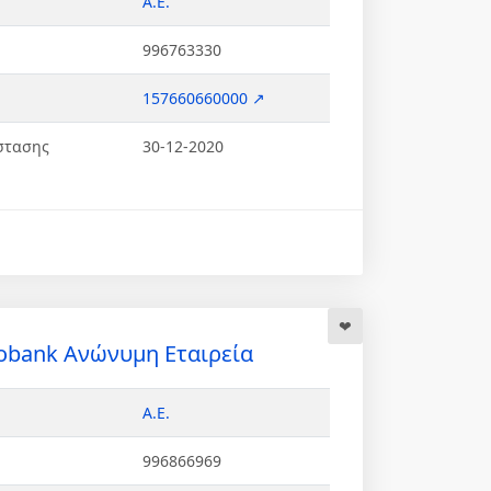
Α.Ε.
996763330
157660660000 ↗
στασης
30-12-2020
obank Ανώνυμη Εταιρεία
Α.Ε.
996866969