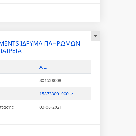
YMENTS ΙΔΡΥΜΑ ΠΛΗΡΩΜΩΝ
ΑΙΡΕΙΑ
Α.Ε.
801538008
158733801000 ↗
στασης
03-08-2021