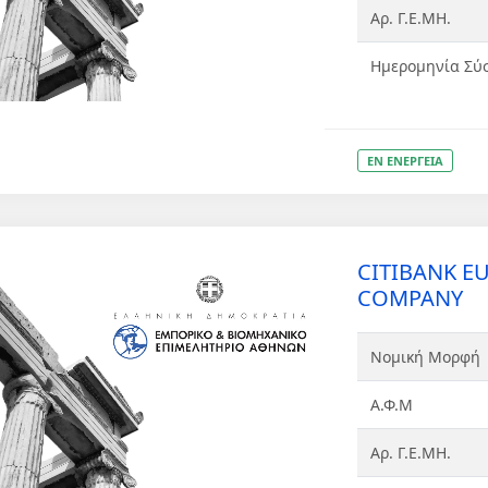
Αρ. Γ.Ε.ΜΗ.
Ημερομηνία Σύ
ΕΝ ΕΝΕΡΓΕΙΑ
CITIBANK E
COMPANY
Νομική Μορφή
Α.Φ.Μ
Αρ. Γ.Ε.ΜΗ.