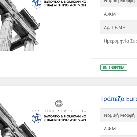
Νομική Μορφή
Α.Φ.Μ
Αρ. Γ.Ε.ΜΗ.
Ημερομηνία Σύ
ΕΝ ΕΝΕΡΓΕΙΑ
Τράπεζα Eur
Νομική Μορφή
Α.Φ.Μ