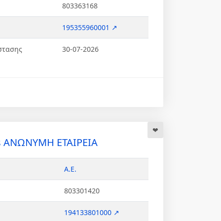
803363168
195355960001 ↗
στασης
30-07-2026
cs ΑΝΩΝΥΜΗ ΕΤΑΙΡΕΙΑ
Α.Ε.
803301420
194133801000 ↗