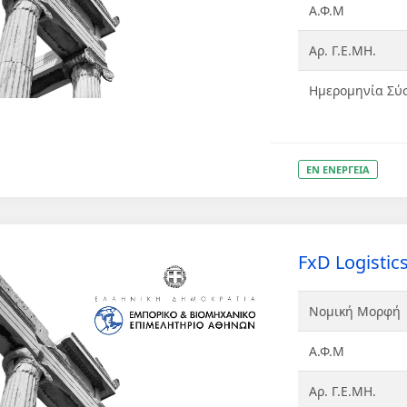
Α.Φ.Μ
Αρ. Γ.Ε.ΜΗ.
Ημερομηνία Σύ
ΕΝ ΕΝΕΡΓΕΙΑ
FxD Logisti
Νομική Μορφή
Α.Φ.Μ
Αρ. Γ.Ε.ΜΗ.