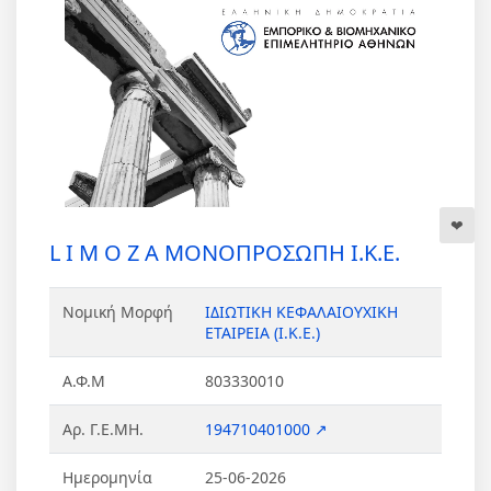
L I M O Z A ΜΟΝΟΠΡΟΣΩΠΗ Ι.Κ.Ε.
Νομική Μορφή
ΙΔΙΩΤΙΚΗ ΚΕΦΑΛΑΙΟΥΧΙΚΗ
ΕΤΑΙΡΕΙΑ (Ι.Κ.Ε.)
Α.Φ.Μ
803330010
Αρ. Γ.Ε.ΜΗ.
194710401000 ↗
Ημερομηνία
25-06-2026