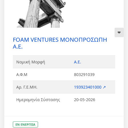
FOAM VENTURES ΜΟΝΟΠΡΟΣΩΠΗ
Α.Ε.
Νομική Μορφή
Α.Ε.
Α.Φ.Μ
803291039
Αρ. Γ.Ε.ΜΗ.
193923401000 ↗
Ημερομηνία Σύστασης
20-05-2026
ΕΝ ΕΝΕΡΓΕΙΑ