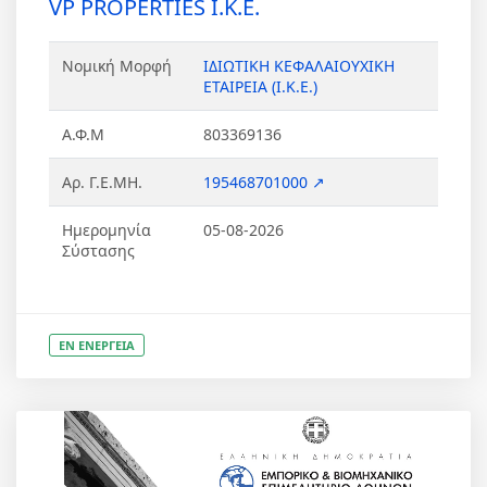
VP PROPERTIES Ι.Κ.Ε.
Νομική Μορφή
ΙΔΙΩΤΙΚΗ ΚΕΦΑΛΑΙΟΥΧΙΚΗ
ΕΤΑΙΡΕΙΑ (Ι.Κ.Ε.)
Α.Φ.Μ
803369136
Αρ. Γ.Ε.ΜΗ.
195468701000 ↗
Ημερομηνία
05-08-2026
Σύστασης
ΕΝ ΕΝΕΡΓΕΙΑ