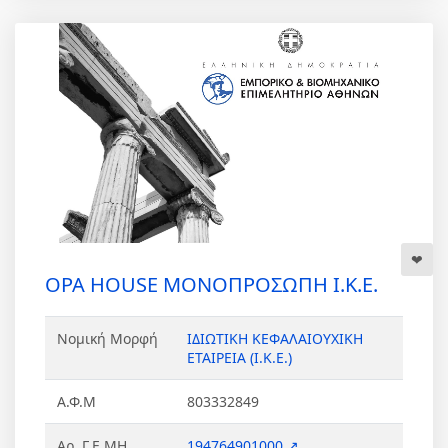
OPA HOUSE ΜΟΝΟΠΡΟΣΩΠΗ Ι.Κ.Ε.
Νομική Μορφή
ΙΔΙΩΤΙΚΗ ΚΕΦΑΛΑΙΟΥΧΙΚΗ
ΕΤΑΙΡΕΙΑ (Ι.Κ.Ε.)
Α.Φ.Μ
803332849
Αρ. Γ.Ε.ΜΗ.
194764901000 ↗