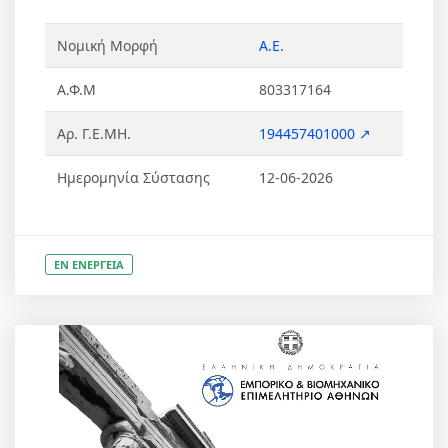
Νομική Μορφή
Α.Ε.
Α.Φ.Μ
803317164
Αρ. Γ.Ε.ΜΗ.
194457401000 ↗
Ημερομηνία Σύστασης
12-06-2026
ΕΝ ΕΝΕΡΓΕΙΑ