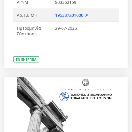
Α.Φ.Μ
803362159
Αρ. Γ.Ε.ΜΗ.
195337201000 ↗
Ημερομηνία
29-07-2026
Σύστασης
ΕΝ ΕΝΕΡΓΕΙΑ