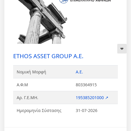
ETHOS ASSET GROUP Α.Ε.
Νομική Μορφή
Α.Ε.
Α.Φ.Μ
803364915
Αρ. Γ.Ε.ΜΗ.
195385201000 ↗
Ημερομηνία Σύστασης
31-07-2026