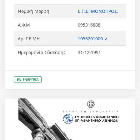
Νομική Μορφή
Ε.Π.Ε. ΜΟΝΟΠΡΟΣ.
Α.Φ.Μ
095316888
Αρ. Γ.Ε.ΜΗ.
1058201000 ↗
Ημερομηνία Σύστασης
31-12-1991
ΕΝ ΕΝΕΡΓΕΙΑ