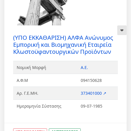
(ΥΠΟ ΕΚΚΑΘΑΡΙΣΗ) ΑΛΦΑ Ανώνυμος
Εμπορική και Βιομηχανική Εταιρεία
Κλωστοϋφαντουργικών Προϊόντων
Νομική Μορφή
Α.Ε.
Α.Φ.Μ
094150628
Αρ. Γ.Ε.ΜΗ.
373401000 ↗
Ημερομηνία Σύστασης
09-07-1985