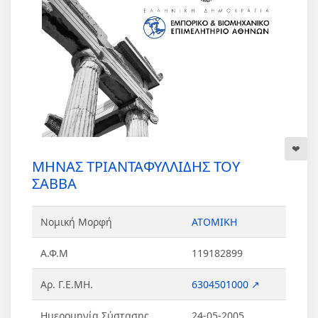
ΜΗΝΑΣ ΤΡΙΑΝΤΑΦΥΛΛΙΔΗΣ ΤΟΥ
ΣΑΒΒΑ
Νομική Μορφή
ΑΤΟΜΙΚΗ
Α.Φ.Μ
119182899
Αρ. Γ.Ε.ΜΗ.
6304501000 ↗
Ημερομηνία Σύστασης
24-05-2005