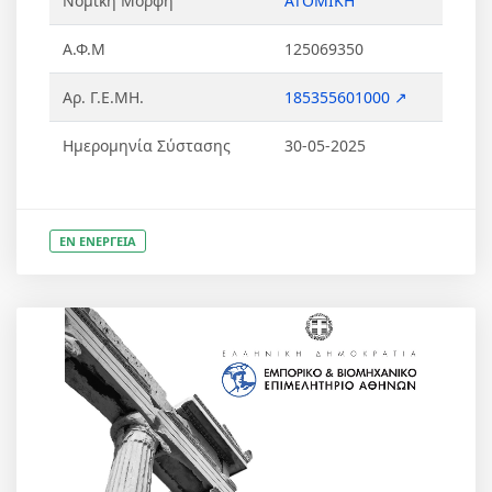
Νομική Μορφή
ΑΤΟΜΙΚΗ
Α.Φ.Μ
125069350
Αρ. Γ.Ε.ΜΗ.
185355601000 ↗
Ημερομηνία Σύστασης
30-05-2025
ΕΝ ΕΝΕΡΓΕΙΑ