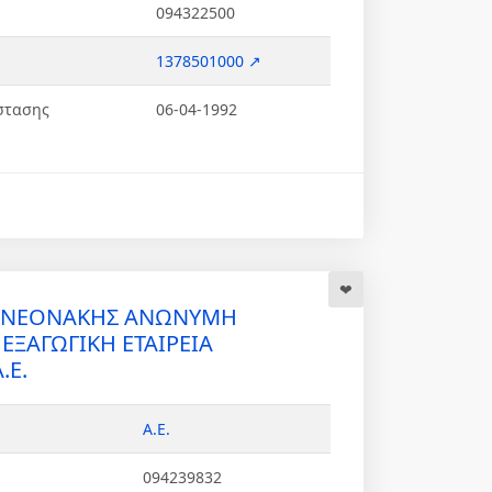
094322500
1378501000 ↗
στασης
06-04-1992
 ΝΕΟΝΑΚΗΣ ΑΝΩΝΥΜΗ
ΕΞΑΓΩΓΙΚΗ ΕΤΑΙΡΕΙΑ
.Ε.
Α.Ε.
094239832