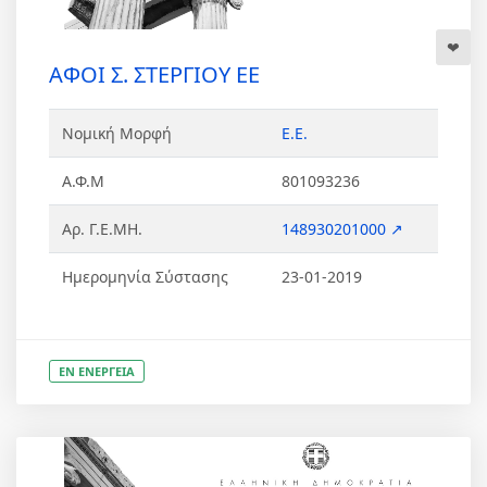
ΑΦΟΙ Σ. ΣΤΕΡΓΙΟΥ ΕΕ
Νομική Μορφή
Ε.Ε.
Α.Φ.Μ
801093236
Αρ. Γ.Ε.ΜΗ.
148930201000 ↗
Ημερομηνία Σύστασης
23-01-2019
ΕΝ ΕΝΕΡΓΕΙΑ