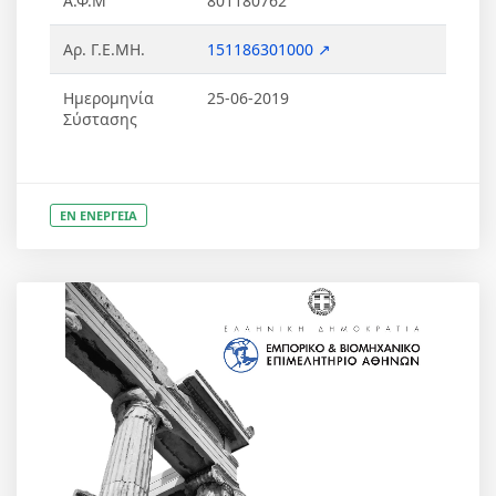
Α.Φ.Μ
801180762
Αρ. Γ.Ε.ΜΗ.
151186301000 ↗
Ημερομηνία
25-06-2019
Σύστασης
ΕΝ ΕΝΕΡΓΕΙΑ