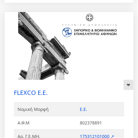
FLEXCO Ε.Ε.
Νομική Μορφή
Ε.Ε.
Α.Φ.Μ
802378891
Αρ. Γ.Ε.ΜΗ.
175312101000 ↗