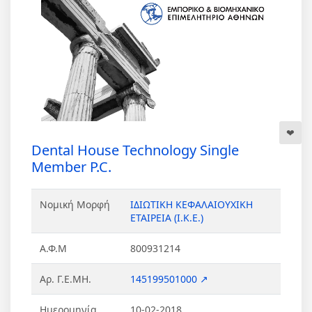
Dental House Technology Single
Member P.C.
Νομική Μορφή
ΙΔΙΩΤΙΚΗ ΚΕΦΑΛΑΙΟΥΧΙΚΗ
ΕΤΑΙΡΕΙΑ (Ι.Κ.Ε.)
Α.Φ.Μ
800931214
Αρ. Γ.Ε.ΜΗ.
145199501000 ↗
Ημερομηνία
10-02-2018