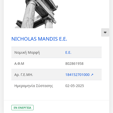
NICHOLAS MANDIS Ε.Ε.
Νομική Μορφή
Ε.Ε.
Α.Φ.Μ
802861958
Αρ. Γ.Ε.ΜΗ.
184152701000 ↗
Ημερομηνία Σύστασης
02-05-2025
ΕΝ ΕΝΕΡΓΕΙΑ