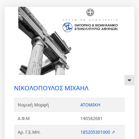
ΝΙΚΟΛΟΠΟΥΛΟΣ ΜΙΧΑΗΛ
Νομική Μορφή
ΑΤΟΜΙΚΗ
Α.Φ.Μ
140582681
Αρ. Γ.Ε.ΜΗ.
185205301000 ↗