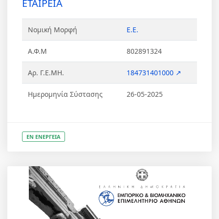
ΕΤΑΙΡΕΙΑ
Νομική Μορφή
Ε.Ε.
Α.Φ.Μ
802891324
Αρ. Γ.Ε.ΜΗ.
184731401000 ↗
Ημερομηνία Σύστασης
26-05-2025
ΕΝ ΕΝΕΡΓΕΙΑ