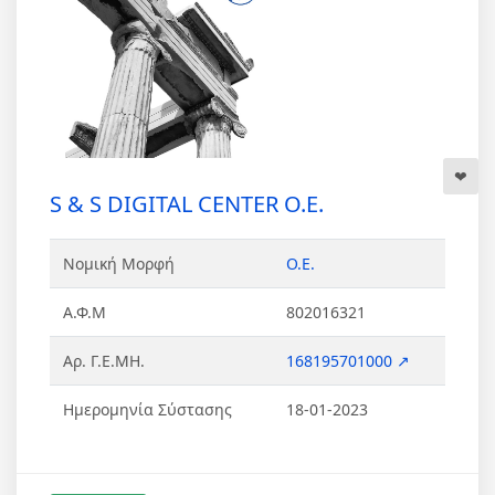
S & S DIGITAL CENTER Ο.Ε.
Νομική Μορφή
Ο.Ε.
Α.Φ.Μ
802016321
Αρ. Γ.Ε.ΜΗ.
168195701000 ↗
Ημερομηνία Σύστασης
18-01-2023