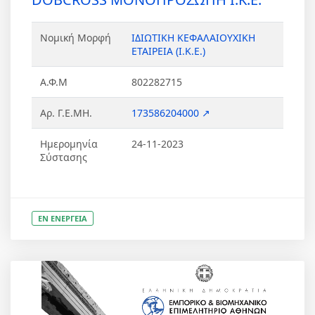
Νομική Μορφή
ΙΔΙΩΤΙΚΗ ΚΕΦΑΛΑΙΟΥΧΙΚΗ
ΕΤΑΙΡΕΙΑ (Ι.Κ.Ε.)
Α.Φ.Μ
802282715
Αρ. Γ.Ε.ΜΗ.
173586204000 ↗
Ημερομηνία
24-11-2023
Σύστασης
ΕΝ ΕΝΕΡΓΕΙΑ