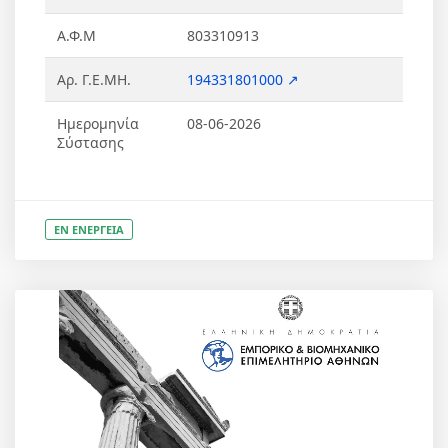
Α.Φ.Μ
803310913
Αρ. Γ.Ε.ΜΗ.
194331801000 ↗
Ημερομηνία
08-06-2026
Σύστασης
ΕΝ ΕΝΕΡΓΕΙΑ