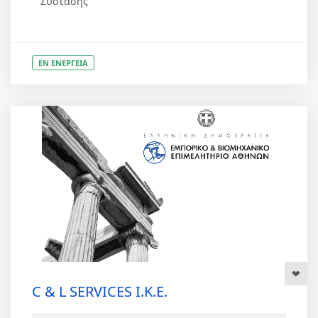
Σύστασης
ΕΝ ΕΝΕΡΓΕΙΑ
C & L SERVICES Ι.Κ.Ε.