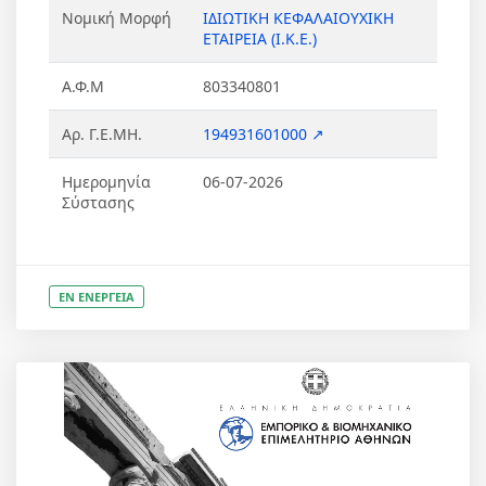
Νομική Μορφή
ΙΔΙΩΤΙΚΗ ΚΕΦΑΛΑΙΟΥΧΙΚΗ
ΕΤΑΙΡΕΙΑ (Ι.Κ.Ε.)
Α.Φ.Μ
803340801
Αρ. Γ.Ε.ΜΗ.
194931601000 ↗
Ημερομηνία
06-07-2026
Σύστασης
ΕΝ ΕΝΕΡΓΕΙΑ