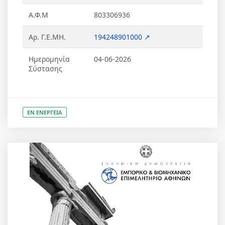
Α.Φ.Μ
803306936
Αρ. Γ.Ε.ΜΗ.
194248901000 ↗
Ημερομηνία
04-06-2026
Σύστασης
ΕΝ ΕΝΕΡΓΕΙΑ