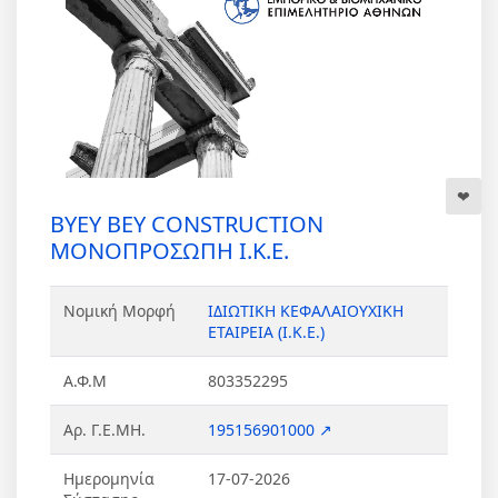
BYEY BEY CONSTRUCTION
ΜΟΝΟΠΡΟΣΩΠΗ Ι.Κ.Ε.
Νομική Μορφή
ΙΔΙΩΤΙΚΗ ΚΕΦΑΛΑΙΟΥΧΙΚΗ
ΕΤΑΙΡΕΙΑ (Ι.Κ.Ε.)
Α.Φ.Μ
803352295
Αρ. Γ.Ε.ΜΗ.
195156901000 ↗
Ημερομηνία
17-07-2026