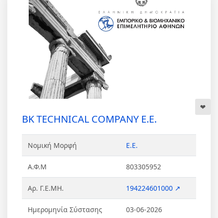
ΒΚ TECHNICAL COMPANY Ε.Ε.
Νομική Μορφή
Ε.Ε.
Α.Φ.Μ
803305952
Αρ. Γ.Ε.ΜΗ.
194224601000 ↗
Ημερομηνία Σύστασης
03-06-2026