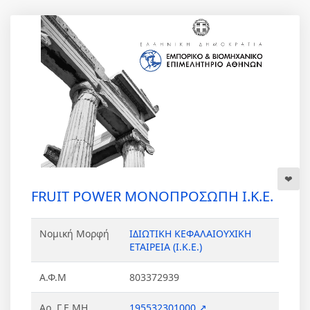
FRUIT POWER ΜΟΝΟΠΡΟΣΩΠΗ Ι.Κ.Ε.
Νομική Μορφή
ΙΔΙΩΤΙΚΗ ΚΕΦΑΛΑΙΟΥΧΙΚΗ
ΕΤΑΙΡΕΙΑ (Ι.Κ.Ε.)
Α.Φ.Μ
803372939
Αρ. Γ.Ε.ΜΗ.
195532301000 ↗