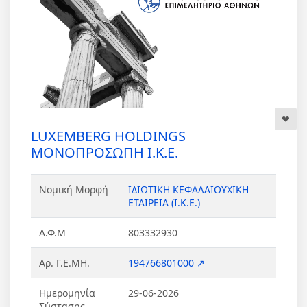
LUXEMBERG HOLDINGS
ΜΟΝΟΠΡΟΣΩΠΗ Ι.Κ.Ε.
Νομική Μορφή
ΙΔΙΩΤΙΚΗ ΚΕΦΑΛΑΙΟΥΧΙΚΗ
ΕΤΑΙΡΕΙΑ (Ι.Κ.Ε.)
Α.Φ.Μ
803332930
Αρ. Γ.Ε.ΜΗ.
194766801000 ↗
Ημερομηνία
29-06-2026
Σύστασης