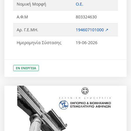
Νομική Μορφή
Ο.Ε.
Α.Φ.Μ
803324630
Αρ. Γ.Ε.ΜΗ.
194607101000 ↗
Ημερομηνία Σύστασης
19-06-2026
ΕΝ ΕΝΕΡΓΕΙΑ