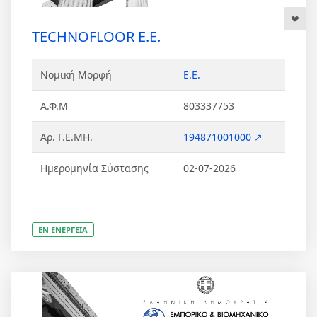
TECHNOFLOOR Ε.Ε.
Νομική Μορφή
Ε.Ε.
Α.Φ.Μ
803337753
Αρ. Γ.Ε.ΜΗ.
194871001000 ↗
Ημερομηνία Σύστασης
02-07-2026
ΕΝ ΕΝΕΡΓΕΙΑ