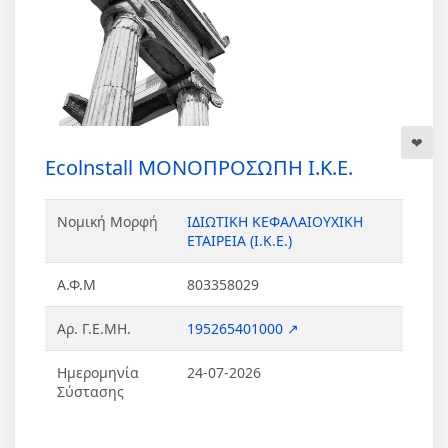
Ecolnstall ΜΟΝΟΠΡΟΣΩΠΗ Ι.Κ.Ε.
Νομική Μορφή
ΙΔΙΩΤΙΚΗ ΚΕΦΑΛΑΙΟΥΧΙΚΗ
ΕΤΑΙΡΕΙΑ (Ι.Κ.Ε.)
Α.Φ.Μ
803358029
Αρ. Γ.Ε.ΜΗ.
195265401000 ↗
Ημερομηνία
24-07-2026
Σύστασης