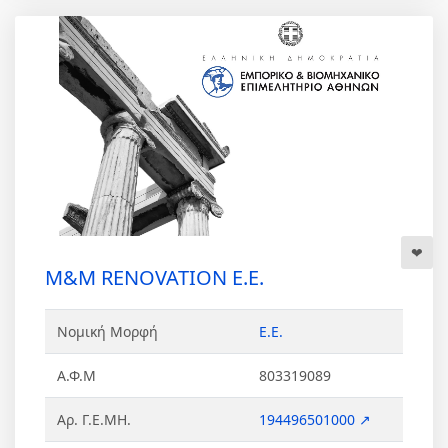
M&M RENOVATION Ε.Ε.
Νομική Μορφή
Ε.Ε.
Α.Φ.Μ
803319089
Αρ. Γ.Ε.ΜΗ.
194496501000 ↗