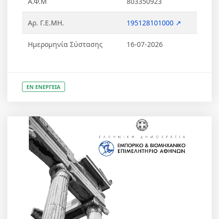
Α.Φ.Μ
803350923
Αρ. Γ.Ε.ΜΗ.
195128101000 ↗
Ημερομηνία Σύστασης
16-07-2026
ΕΝ ΕΝΕΡΓΕΙΑ