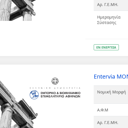
Αρ. Γ.Ε.ΜΗ.
Ημερομηνία
Σύστασης
ΕΝ ΕΝΕΡΓΕΙΑ
Entervia ΜΟ
Νομική Μορφή
Α.Φ.Μ
Αρ. Γ.Ε.ΜΗ.