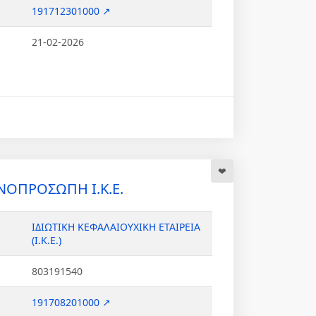
191712301000 ↗
21-02-2026
ΝΟΠΡΟΣΩΠΗ Ι.Κ.Ε.
ΙΔΙΩΤΙΚΗ ΚΕΦΑΛΑΙΟΥΧΙΚΗ ΕΤΑΙΡΕΙΑ
(Ι.Κ.Ε.)
803191540
191708201000 ↗