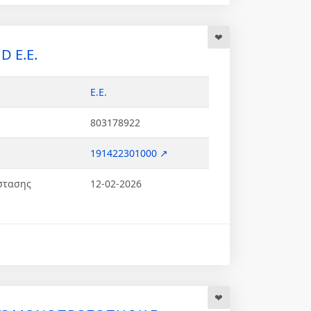
 Ε.Ε.
Ε.Ε.
803178922
191422301000 ↗
στασης
12-02-2026