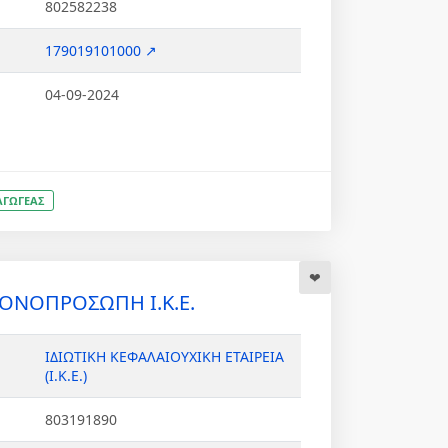
802582238
179019101000 ↗
04-09-2024
ΑΓΩΓΕΑΣ
ΜΟΝΟΠΡΟΣΩΠΗ Ι.Κ.Ε.
ΙΔΙΩΤΙΚΗ ΚΕΦΑΛΑΙΟΥΧΙΚΗ ΕΤΑΙΡΕΙΑ
(Ι.Κ.Ε.)
803191890