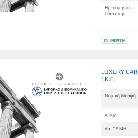
Ημερομηνία
Σύστασης
ΕΝ ΕΝΕΡΓΕΙΑ
LUXURY CA
Ι.Κ.Ε.
Νομική Μορφή
Α.Φ.Μ
Αρ. Γ.Ε.ΜΗ.