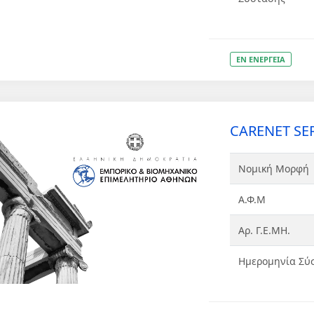
ΕΝ ΕΝΕΡΓΕΙΑ
CARENET SER
Νομική Μορφή
Α.Φ.Μ
Αρ. Γ.Ε.ΜΗ.
Ημερομηνία Σύ