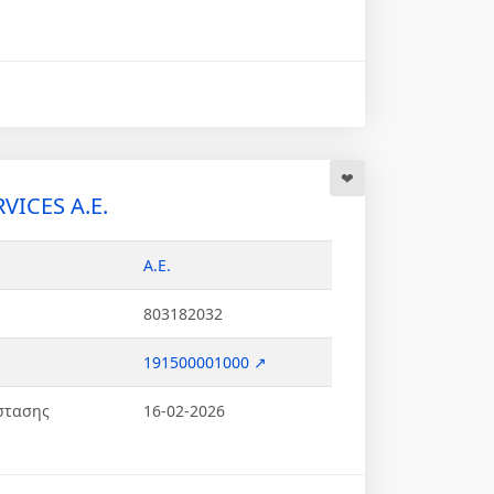
VICES Α.Ε.
Α.Ε.
803182032
191500001000 ↗
στασης
16-02-2026