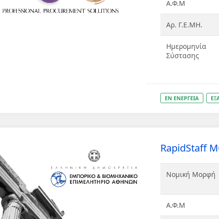
Α.Φ.Μ
Αρ. Γ.Ε.ΜΗ.
Ημερομηνία
Σύστασης
ΕΝ ΕΝΕΡΓΕΙΑ
ΕΞ
RapidStaff 
Νομική Μορφή
Α.Φ.Μ