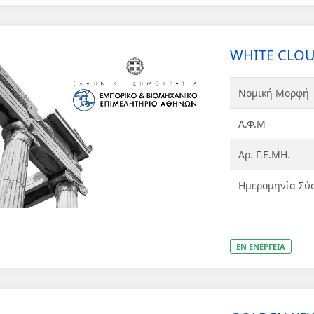
WHITE CLOUD
Νομική Μορφή
Α.Φ.Μ
Αρ. Γ.Ε.ΜΗ.
Ημερομηνία Σύ
ΕΝ ΕΝΕΡΓΕΙΑ