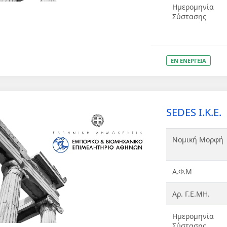
Ημερομηνία
Σύστασης
ΕΝ ΕΝΕΡΓΕΙΑ
SEDES Ι.Κ.Ε.
Νομική Μορφή
Α.Φ.Μ
Αρ. Γ.Ε.ΜΗ.
Ημερομηνία
Σύστασης