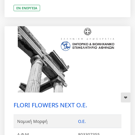
ΕΝ ΕΝΕΡΓΕΙΑ
FLORI FLOWERS NEXT Ο.Ε.
Νομική Μορφή
Ο.Ε.
Α.Φ.Μ
803307355