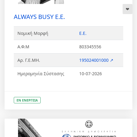
ALWAYS BUSY Ε.Ε.
Νομική Μορφή
Ε.Ε.
Α.Φ.Μ
803345556
Αρ. Γ.Ε.ΜΗ.
195024001000 ↗
Ημερομηνία Σύστασης
10-07-2026
ΕΝ ΕΝΕΡΓΕΙΑ