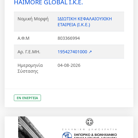
HAIMORE GLOBAL Ι.Κ.Ε.
Νομική Μορφή
ΙΔΙΩΤΙΚΗ ΚΕΦΑΛΑΙΟΥΧΙΚΗ
ΕΤΑΙΡΕΙΑ (Ι.Κ.Ε.)
Α.Φ.Μ
803366994
Αρ. Γ.Ε.ΜΗ.
195427401000 ↗
Ημερομηνία
04-08-2026
Σύστασης
ΕΝ ΕΝΕΡΓΕΙΑ