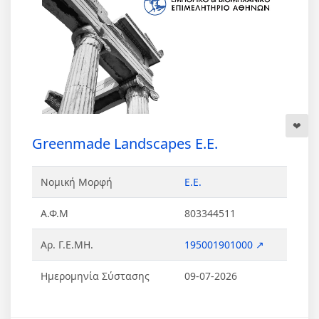
Greenmade Landscapes Ε.Ε.
Νομική Μορφή
Ε.Ε.
Α.Φ.Μ
803344511
Αρ. Γ.Ε.ΜΗ.
195001901000 ↗
Ημερομηνία Σύστασης
09-07-2026