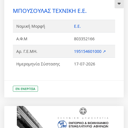
ΜΠΟΥΣΟΥΛΑΣ ΤΕΧΝΙΚΗ Ε.Ε.
Νομική Μορφή
Ε.Ε.
Α.Φ.Μ
803352166
Αρ. Γ.Ε.ΜΗ.
195154601000 ↗
Ημερομηνία Σύστασης
17-07-2026
ΕΝ ΕΝΕΡΓΕΙΑ