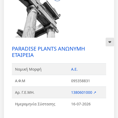
PARADISE PLANTS ΑΝΩΝΥΜΗ
ΕΤΑΙΡΕΙΑ
Νομική Μορφή
Α.Ε.
Α.Φ.Μ
095358831
Αρ. Γ.Ε.ΜΗ.
1380601000 ↗
Ημερομηνία Σύστασης
16-07-2026