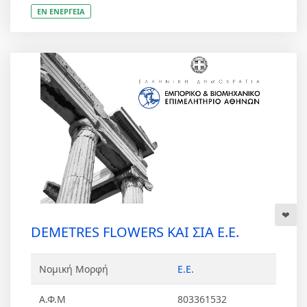
ΕΝ ΕΝΕΡΓΕΙΑ
DEMETRES FLΟWERS ΚΑΙ ΣΙΑ Ε.Ε.
Νομική Μορφή
Ε.Ε.
Α.Φ.Μ
803361532