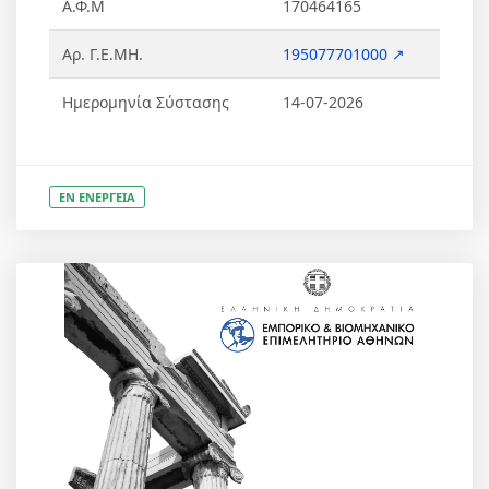
Α.Φ.Μ
170464165
Αρ. Γ.Ε.ΜΗ.
195077701000 ↗
Ημερομηνία Σύστασης
14-07-2026
ΕΝ ΕΝΕΡΓΕΙΑ