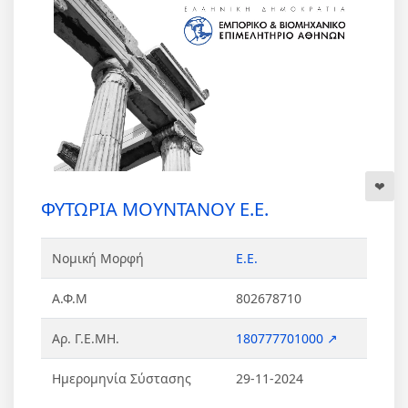
ΦΥΤΩΡΙΑ ΜΟΥΝΤΑΝΟΥ Ε.Ε.
Νομική Μορφή
Ε.Ε.
Α.Φ.Μ
802678710
Αρ. Γ.Ε.ΜΗ.
180777701000 ↗
Ημερομηνία Σύστασης
29-11-2024