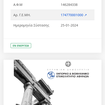
Α.Φ.Μ
146284338
Αρ. Γ.Ε.ΜΗ.
174770001000 ↗
Ημερομηνία Σύστασης
25-01-2024
ΕΝ ΕΝΕΡΓΕΙΑ