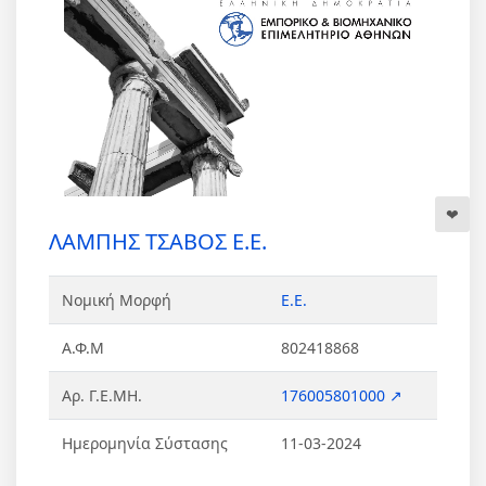
ΛΑΜΠΗΣ ΤΣΑΒΟΣ Ε.Ε.
Νομική Μορφή
Ε.Ε.
Α.Φ.Μ
802418868
Αρ. Γ.Ε.ΜΗ.
176005801000 ↗
Ημερομηνία Σύστασης
11-03-2024