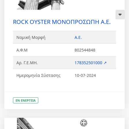
ROCK OYSTER ΜΟΝΟΠΡΟΣΩΠΗ Α.Ε.
Νομική Μορφή
Α.Ε.
Α.Φ.Μ
802544848
Αρ. Γ.Ε.ΜΗ.
178352501000 ↗
Ημερομηνία Σύστασης
10-07-2024
ΕΝ ΕΝΕΡΓΕΙΑ