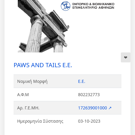
PAWS AND TAILS Ε.Ε.
Νομική Μορφή
Ε.Ε.
Α.Φ.Μ
802232773
Αρ. Γ.Ε.ΜΗ.
172639001000 ↗
Ημερομηνία Σύστασης
03-10-2023