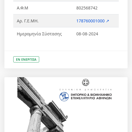
Α.Φ.Μ
802568742
Αρ. Γ.Ε.ΜΗ.
178760001000 ↗
Ημερομηνία Σύστασης
08-08-2024
ΕΝ ΕΝΕΡΓΕΙΑ