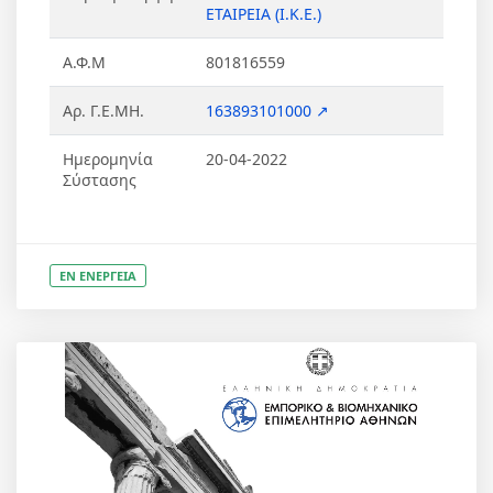
ΕΤΑΙΡΕΙΑ (Ι.Κ.Ε.)
Α.Φ.Μ
801816559
Αρ. Γ.Ε.ΜΗ.
163893101000 ↗
Ημερομηνία
20-04-2022
Σύστασης
ΕΝ ΕΝΕΡΓΕΙΑ