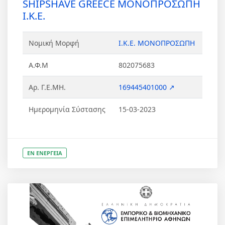
SHIPSHAVE GREECE ΜΟΝΟΠΡΟΣΩΠΗ
Ι.Κ.Ε.
Νομική Μορφή
Ι.Κ.Ε. ΜΟΝΟΠΡΟΣΩΠΗ
Α.Φ.Μ
802075683
Αρ. Γ.Ε.ΜΗ.
169445401000 ↗
Ημερομηνία Σύστασης
15-03-2023
ΕΝ ΕΝΕΡΓΕΙΑ