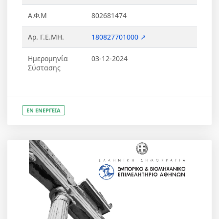
Α.Φ.Μ
802681474
Αρ. Γ.Ε.ΜΗ.
180827701000 ↗
Ημερομηνία
03-12-2024
Σύστασης
ΕΝ ΕΝΕΡΓΕΙΑ