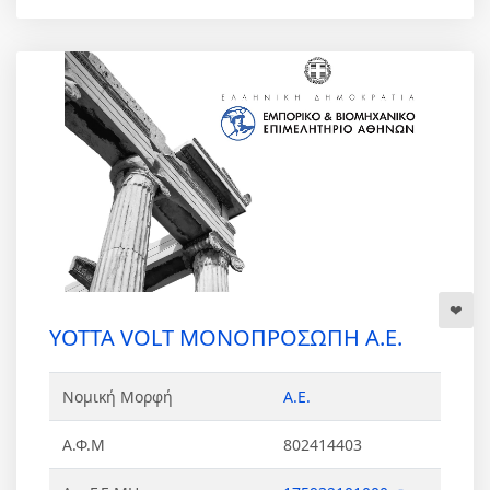
YOTTA VOLT ΜΟΝΟΠΡΟΣΩΠΗ Α.Ε.
Νομική Μορφή
Α.Ε.
Α.Φ.Μ
802414403