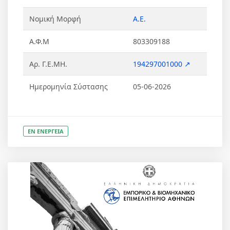
Νομική Μορφή
Α.Ε.
Α.Φ.Μ
803309188
Αρ. Γ.Ε.ΜΗ.
194297001000 ↗
Ημερομηνία Σύστασης
05-06-2026
ΕΝ ΕΝΕΡΓΕΙΑ