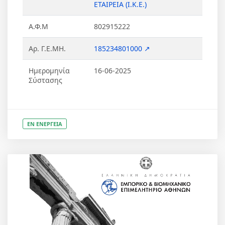
ΕΤΑΙΡΕΙΑ (Ι.Κ.Ε.)
Α.Φ.Μ
802915222
Αρ. Γ.Ε.ΜΗ.
185234801000 ↗
Ημερομηνία
16-06-2025
Σύστασης
ΕΝ ΕΝΕΡΓΕΙΑ