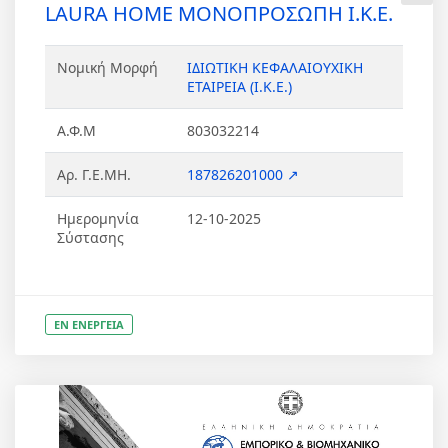
LAURA HOME ΜΟΝΟΠΡΟΣΩΠΗ Ι.Κ.Ε.
Νομική Μορφή
ΙΔΙΩΤΙΚΗ ΚΕΦΑΛΑΙΟΥΧΙΚΗ
ΕΤΑΙΡΕΙΑ (Ι.Κ.Ε.)
Α.Φ.Μ
803032214
Αρ. Γ.Ε.ΜΗ.
187826201000 ↗
Ημερομηνία
12-10-2025
Σύστασης
ΕΝ ΕΝΕΡΓΕΙΑ