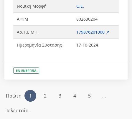
Νομική Μορφή
Ο.Ε.
Α.Φ.Μ
802630204
Αρ. Γ.Ε.ΜΗ.
179876201000 ↗
Ημερομηνία Σύστασης
17-10-2024
ΕΝ ΕΝΕΡΓΕΙΑ
Πρώτη
1
2
3
4
5
...
Τελευταία