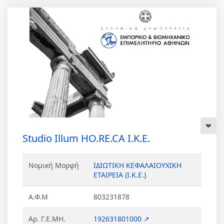
Studio Illum HO.RE.CA Ι.Κ.Ε.
Νομική Μορφή
ΙΔΙΩΤΙΚΗ ΚΕΦΑΛΑΙΟΥΧΙΚΗ
ΕΤΑΙΡΕΙΑ (Ι.Κ.Ε.)
Α.Φ.Μ
803231878
Αρ. Γ.Ε.ΜΗ.
192631801000 ↗