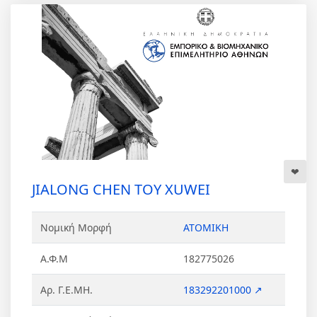
JIALONG CHEN TOY XUWEI
Νομική Μορφή
ΑΤΟΜΙΚΗ
Α.Φ.Μ
182775026
Αρ. Γ.Ε.ΜΗ.
183292201000 ↗