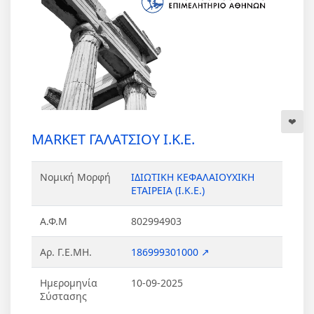
MARKET ΓΑΛΑΤΣΙΟΥ Ι.Κ.Ε.
Νομική Μορφή
ΙΔΙΩΤΙΚΗ ΚΕΦΑΛΑΙΟΥΧΙΚΗ
ΕΤΑΙΡΕΙΑ (Ι.Κ.Ε.)
Α.Φ.Μ
802994903
Αρ. Γ.Ε.ΜΗ.
186999301000 ↗
Ημερομηνία
10-09-2025
Σύστασης