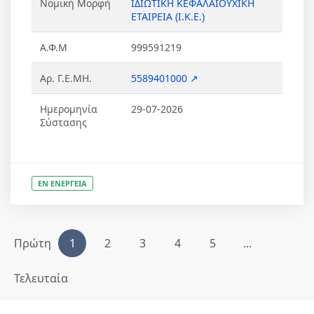
Νομική Μορφή
ΙΔΙΩΤΙΚΗ ΚΕΦΑΛΑΙΟΥΧΙΚΗ
ΕΤΑΙΡΕΙΑ (Ι.Κ.Ε.)
Α.Φ.Μ
999591219
Αρ. Γ.Ε.ΜΗ.
5589401000 ↗
Ημερομηνία
29-07-2026
Σύστασης
ΕΝ ΕΝΕΡΓΕΙΑ
Πρώτη
1
2
3
4
5
...
Τελευταία