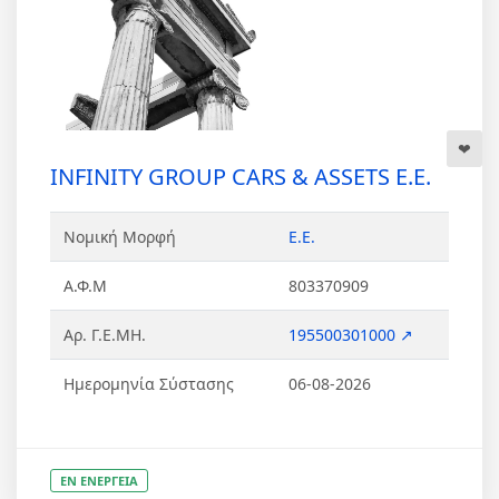
INFINITY GROUP CARS & ASSETS Ε.Ε.
Νομική Μορφή
Ε.Ε.
Α.Φ.Μ
803370909
Αρ. Γ.Ε.ΜΗ.
195500301000 ↗
Ημερομηνία Σύστασης
06-08-2026
ΕΝ ΕΝΕΡΓΕΙΑ