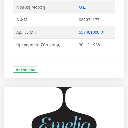
Νομική Μορφή
Ο.Ε.
Α.Φ.Μ
082034177
Αρ. Γ.Ε.ΜΗ.
557401000 ↗
Ημερομηνία Σύστασης
30-12-1988
ΕΝ ΕΝΕΡΓΕΙΑ