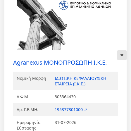
Agranexus ΜΟΝΟΠΡΟΣΩΠΗ Ι.Κ.Ε.
Νομική Μορφή
ΙΔΙΩΤΙΚΗ ΚΕΦΑΛΑΙΟΥΧΙΚΗ
ΕΤΑΙΡΕΙΑ (Ι.Κ.Ε.)
Α.Φ.Μ
803364430
Αρ. Γ.Ε.ΜΗ.
195377301000 ↗
Ημερομηνία
31-07-2026
Σύστασης