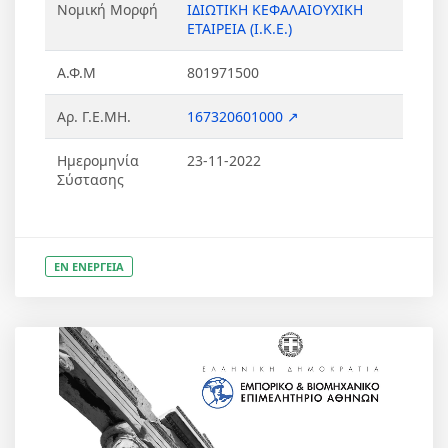
Νομική Μορφή
ΙΔΙΩΤΙΚΗ ΚΕΦΑΛΑΙΟΥΧΙΚΗ
ΕΤΑΙΡΕΙΑ (Ι.Κ.Ε.)
Α.Φ.Μ
801971500
Αρ. Γ.Ε.ΜΗ.
167320601000 ↗
Ημερομηνία
23-11-2022
Σύστασης
ΕΝ ΕΝΕΡΓΕΙΑ