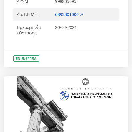
Α.Φ.Μ
998805695
Αρ. Γ.Ε.ΜΗ.
6893301000 ↗
Ημερομηνία
20-04-2021
Σύστασης
ΕΝ ΕΝΕΡΓΕΙΑ