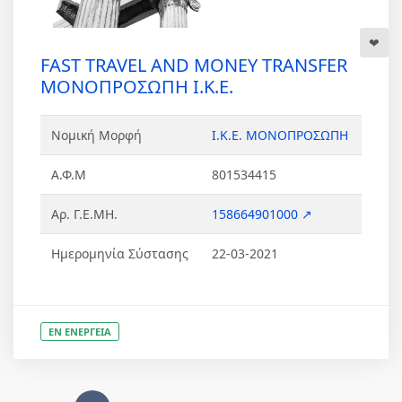
FAST TRAVEL AND MONEY TRANSFER
ΜΟΝΟΠΡΟΣΩΠΗ Ι.Κ.Ε.
Νομική Μορφή
Ι.Κ.Ε. ΜΟΝΟΠΡΟΣΩΠΗ
Α.Φ.Μ
801534415
Αρ. Γ.Ε.ΜΗ.
158664901000 ↗
Ημερομηνία Σύστασης
22-03-2021
ΕΝ ΕΝΕΡΓΕΙΑ