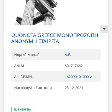
QUONOTA GREECE ΜΟΝΟΠΡΟΣΩΠΗ
ΑΝΩΝΥΜΗ ΕΤΑΙΡΕΙΑ
Νομική Μορφή
Α.Ε.
Α.Φ.Μ
801717662
Αρ. Γ.Ε.ΜΗ.
162090101000 ↗
Ημερομηνία Σύστασης
23-12-2021
ΕΝ ΕΝΕΡΓΕΙΑ