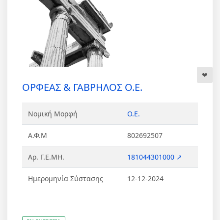
ΟΡΦΕΑΣ & ΓΑΒΡΗΛΟΣ Ο.Ε.
Νομική Μορφή
Ο.Ε.
Α.Φ.Μ
802692507
Αρ. Γ.Ε.ΜΗ.
181044301000 ↗
Ημερομηνία Σύστασης
12-12-2024