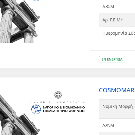
Α.Φ.Μ
Αρ. Γ.Ε.ΜΗ.
Ημερομηνία Σύ
ΕΝ ΕΝΕΡΓΕΙΑ
COSMOMARKE
Νομική Μορφή
Α.Φ.Μ