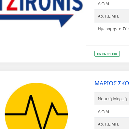
Α.Φ.Μ
Αρ. Γ.Ε.ΜΗ.
Ημερομηνία Σύ
ΕΝ ΕΝΕΡΓΕΙΑ
ΜΑΡΙΟΣ ΣΚΟΥ
Νομική Μορφή
Α.Φ.Μ
Αρ. Γ.Ε.ΜΗ.