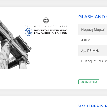
GLASH AND 
Νομική Μορφή
Α.Φ.Μ
Αρ. Γ.Ε.ΜΗ.
Ημερομηνία Σύ
ΕΝ ΕΝΕΡΓΕΙΑ
VM LIBERIS P