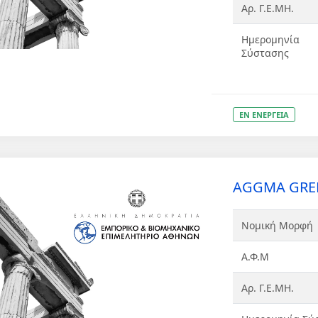
Αρ. Γ.Ε.ΜΗ.
Ημερομηνία
Σύστασης
ΕΝ ΕΝΕΡΓΕΙΑ
AGGMA GREE
Νομική Μορφή
Α.Φ.Μ
Αρ. Γ.Ε.ΜΗ.