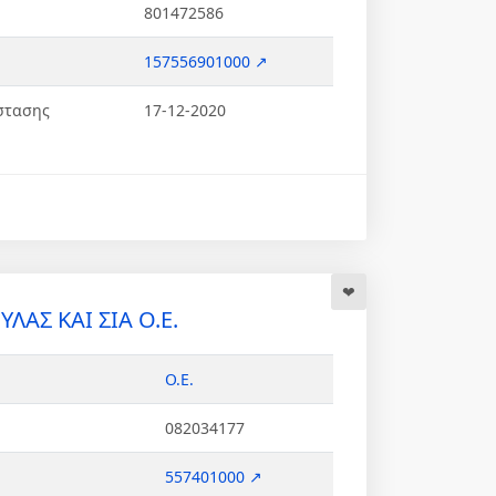
801472586
157556901000 ↗
στασης
17-12-2020
ΛΑΣ ΚΑΙ ΣΙΑ Ο.Ε.
Ο.Ε.
082034177
557401000 ↗