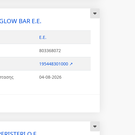
GLOW BAR Ε.Ε.
Ε.Ε.
803368072
195448301000 ↗
στασης
04-08-2026
ERISTERI Ο.Ε.