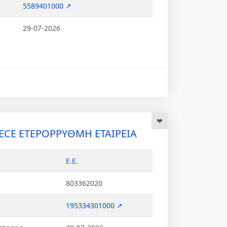
5589401000 ↗
29-07-2026
CE ΕΤΕΡΟΡΡΥΘΜΗ ΕΤΑΙΡΕΙΑ
Ε.Ε.
803362020
195334301000 ↗