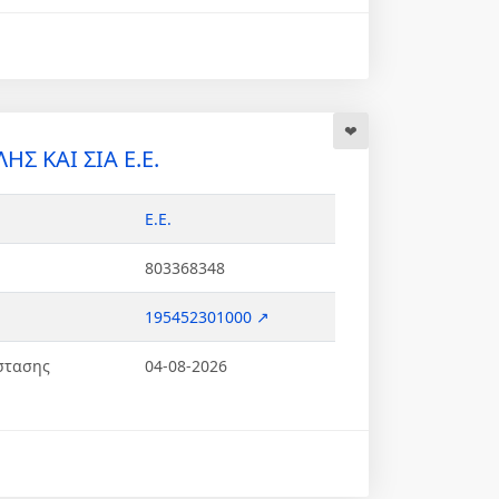
ΗΣ ΚΑΙ ΣΙΑ Ε.Ε.
Ε.Ε.
803368348
195452301000 ↗
στασης
04-08-2026