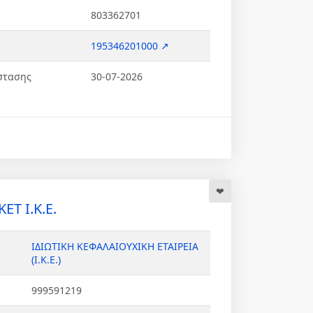
803362701
195346201000 ↗
στασης
30-07-2026
T Ι.Κ.Ε.
ΙΔΙΩΤΙΚΗ ΚΕΦΑΛΑΙΟΥΧΙΚΗ ΕΤΑΙΡΕΙΑ
(Ι.Κ.Ε.)
999591219