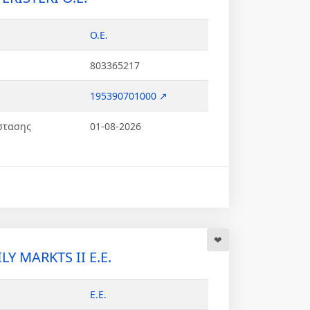
Ο.Ε.
803365217
195390701000 ↗
στασης
01-08-2026
LY MARKTS II Ε.Ε.
Ε.Ε.