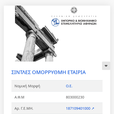
ΣΙΝΤΛΕΣ ΟΜΟΡΡΥΘΜΗ ΕΤΑΙΡΙΑ
Νομική Μορφή
Ο.Ε.
Α.Φ.Μ
803000230
Αρ. Γ.Ε.ΜΗ.
187109401000 ↗