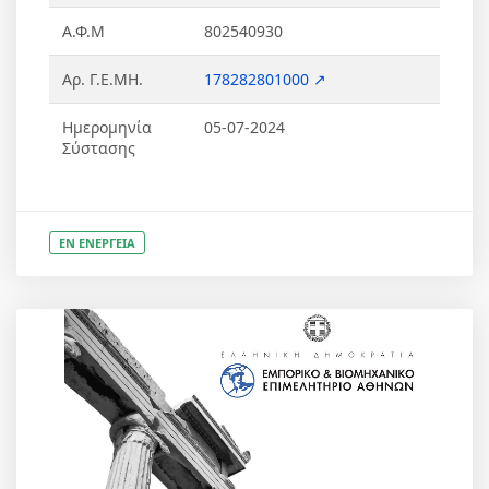
Α.Φ.Μ
802540930
Αρ. Γ.Ε.ΜΗ.
178282801000 ↗
Ημερομηνία
05-07-2024
Σύστασης
ΕΝ ΕΝΕΡΓΕΙΑ