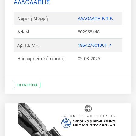
ΑΛΛΟΔΑΠΗΣ
Νομική Μορφή
ΑΛΛΟΔΑΠΗ Ε.Π.Ε.
Α.Φ.Μ
802968448
Αρ. Γ.Ε.ΜΗ.
186427601001 ↗
Ημερομηνία Σύστασης
05-08-2025
ΕΝ ΕΝΕΡΓΕΙΑ