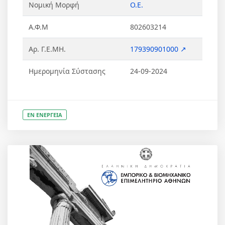
Νομική Μορφή
Ο.Ε.
Α.Φ.Μ
802603214
Αρ. Γ.Ε.ΜΗ.
179390901000 ↗
Ημερομηνία Σύστασης
24-09-2024
ΕΝ ΕΝΕΡΓΕΙΑ