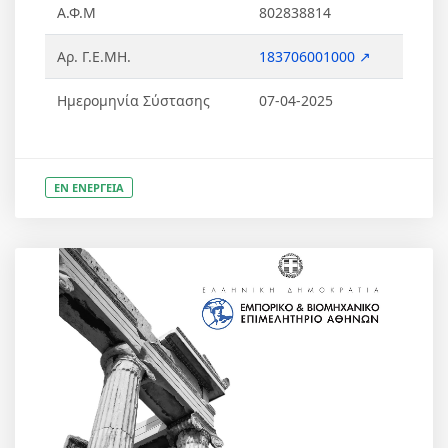
Α.Φ.Μ
802838814
Αρ. Γ.Ε.ΜΗ.
183706001000 ↗
Ημερομηνία Σύστασης
07-04-2025
ΕΝ ΕΝΕΡΓΕΙΑ