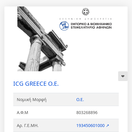
ICG GREECE Ο.Ε.
Νομική Μορφή
Ο.Ε.
Α.Φ.Μ
803268896
Αρ. Γ.Ε.ΜΗ.
193450601000 ↗