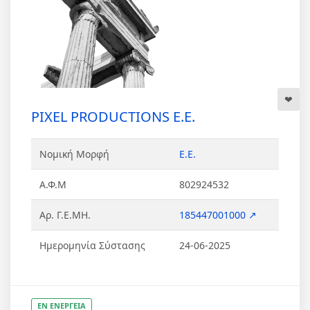
PIXEL PRODUCTIONS Ε.Ε.
Νομική Μορφή
Ε.Ε.
Α.Φ.Μ
802924532
Αρ. Γ.Ε.ΜΗ.
185447001000 ↗
Ημερομηνία Σύστασης
24-06-2025
ΕΝ ΕΝΕΡΓΕΙΑ