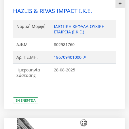
HAZLIS & RIVAS IMPACT Ι.Κ.Ε.
Νομική Μορφή
ΙΔΙΩΤΙΚΗ ΚΕΦΑΛΑΙΟΥΧΙΚΗ
ΕΤΑΙΡΕΙΑ (Ι.Κ.Ε.)
Α.Φ.Μ
802981760
Αρ. Γ.Ε.ΜΗ.
186709401000 ↗
Ημερομηνία
28-08-2025
Σύστασης
ΕΝ ΕΝΕΡΓΕΙΑ