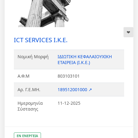
ICT SERVICES Ι.Κ.Ε.
Νομική Μορφή
ΙΔΙΩΤΙΚΗ ΚΕΦΑΛΑΙΟΥΧΙΚΗ
ΕΤΑΙΡΕΙΑ (Ι.Κ.Ε.)
Α.Φ.Μ
803103101
Αρ. Γ.Ε.ΜΗ.
189512001000 ↗
Ημερομηνία
11-12-2025
Σύστασης
ΕΝ ΕΝΕΡΓΕΙΑ