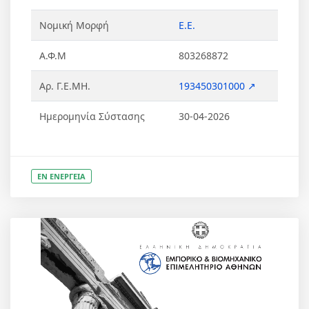
Νομική Μορφή
Ε.Ε.
Α.Φ.Μ
803268872
Αρ. Γ.Ε.ΜΗ.
193450301000 ↗
Ημερομηνία Σύστασης
30-04-2026
ΕΝ ΕΝΕΡΓΕΙΑ