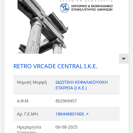
RETRO VRCADE CENTRAL Ι.Κ.Ε.
Νομική Μορφή
ΙΔΙΩΤΙΚΗ ΚΕΦΑΛΑΙΟΥΧΙΚΗ
ΕΤΑΙΡΕΙΑ (Ι.Κ.Ε.)
Α.Φ.Μ
802969457
Αρ. Γ.Ε.ΜΗ.
186446801000 ↗
Ημερομηνία
06-08-2025
Σύστασης