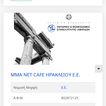
MMA NET CAFE ΗΡΑΚΛΕΙΟΥ Ε.Ε.
Νομική Μορφή
Ε.Ε.
Α.Φ.Μ
802872125