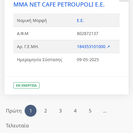
MMA NET CAFE PETROUPOLI Ε.Ε.
Νομική Μορφή
Ε.Ε.
Α.Φ.Μ
802872137
Αρ. Γ.Ε.ΜΗ.
184353101000 ↗
Ημερομηνία Σύστασης
09-05-2025
ΕΝ ΕΝΕΡΓΕΙΑ
Πρώτη
1
2
3
4
5
...
Τελευταία