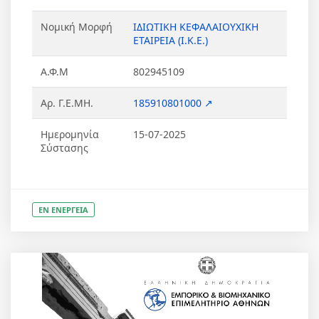
Νομική Μορφή
ΙΔΙΩΤΙΚΗ ΚΕΦΑΛΑΙΟΥΧΙΚΗ
ΕΤΑΙΡΕΙΑ (Ι.Κ.Ε.)
Α.Φ.Μ
802945109
Αρ. Γ.Ε.ΜΗ.
185910801000 ↗
Ημερομηνία
15-07-2025
Σύστασης
ΕΝ ΕΝΕΡΓΕΙΑ