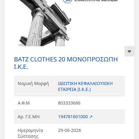
BATZ CLOTHES 20 ΜΟΝΟΠΡΟΣΩΠΗ
Ι.Κ.Ε.
Νομική Μορφή
ΙΔΙΩΤΙΚΗ ΚΕΦΑΛΑΙΟΥΧΙΚΗ
ΕΤΑΙΡΕΙΑ (Ι.Κ.Ε.)
Α.Φ.Μ
803333686
Αρ. Γ.Ε.ΜΗ.
194781601000 ↗
Ημερομηνία
29-06-2026
Σύστασης