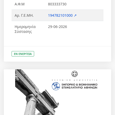
Α.Φ.Μ
803333730
Αρ. Γ.Ε.ΜΗ.
194782101000 ↗
Ημερομηνία
29-06-2026
Σύστασης
ΕΝ ΕΝΕΡΓΕΙΑ