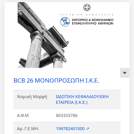
BCB 26 ΜΟΝΟΠΡΟΣΩΠΗ Ι.Κ.Ε.
Νομική Μορφή
ΙΔΙΩΤΙΚΗ ΚΕΦΑΛΑΙΟΥΧΙΚΗ
ΕΤΑΙΡΕΙΑ (Ι.Κ.Ε.)
Α.Φ.Μ
803333766
Αρ. Γ.Ε.ΜΗ.
194782401000 ↗