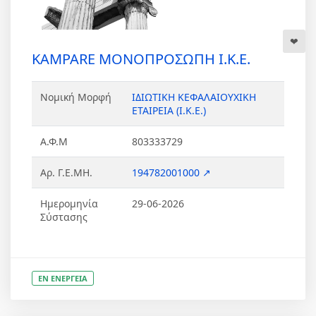
KAMPARE ΜΟΝΟΠΡΟΣΩΠΗ Ι.Κ.Ε.
Νομική Μορφή
ΙΔΙΩΤΙΚΗ ΚΕΦΑΛΑΙΟΥΧΙΚΗ
ΕΤΑΙΡΕΙΑ (Ι.Κ.Ε.)
Α.Φ.Μ
803333729
Αρ. Γ.Ε.ΜΗ.
194782001000 ↗
Ημερομηνία
29-06-2026
Σύστασης
ΕΝ ΕΝΕΡΓΕΙΑ