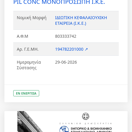
PIL CONC ΜΟΝΟΠΡΟΣΩΠΗ Ι.Κ.Ε.
Νομική Μορφή
ΙΔΙΩΤΙΚΗ ΚΕΦΑΛΑΙΟΥΧΙΚΗ
ΕΤΑΙΡΕΙΑ (Ι.Κ.Ε.)
Α.Φ.Μ
803333742
Αρ. Γ.Ε.ΜΗ.
194782201000 ↗
Ημερομηνία
29-06-2026
Σύστασης
ΕΝ ΕΝΕΡΓΕΙΑ