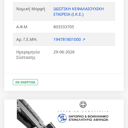
Νομική Μορφή
ΙΔΙΩΤΙΚΗ ΚΕΦΑΛΑΙΟΥΧΙΚΗ
ΕΤΑΙΡΕΙΑ (Ι.Κ.Ε.)
Α.Φ.Μ
803333705
Αρ. Γ.Ε.ΜΗ.
194781801000 ↗
Ημερομηνία
29-06-2026
Σύστασης
ΕΝ ΕΝΕΡΓΕΙΑ