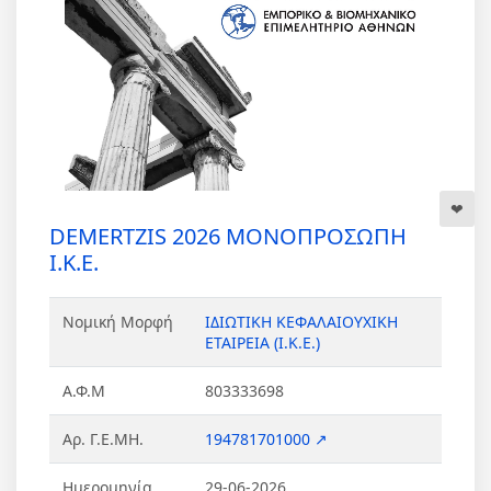
DEMERTZIS 2026 ΜΟΝΟΠΡΟΣΩΠΗ
Ι.Κ.Ε.
Νομική Μορφή
ΙΔΙΩΤΙΚΗ ΚΕΦΑΛΑΙΟΥΧΙΚΗ
ΕΤΑΙΡΕΙΑ (Ι.Κ.Ε.)
Α.Φ.Μ
803333698
Αρ. Γ.Ε.ΜΗ.
194781701000 ↗
Ημερομηνία
29-06-2026