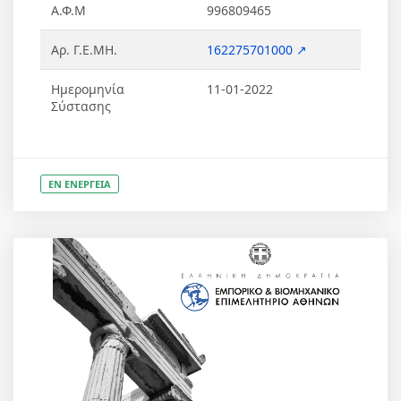
Α.Φ.Μ
996809465
Αρ. Γ.Ε.ΜΗ.
162275701000 ↗
Ημερομηνία
11-01-2022
Σύστασης
ΕΝ ΕΝΕΡΓΕΙΑ