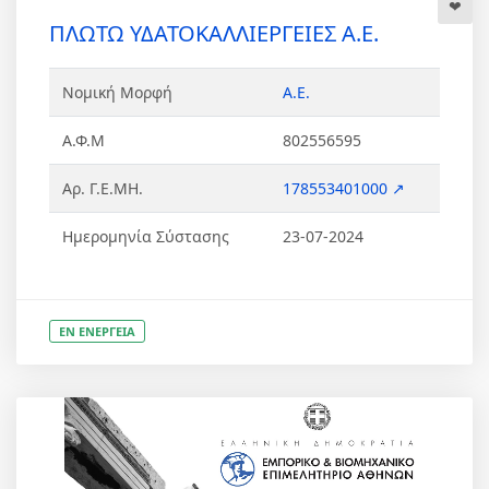
ΠΛΩΤΩ ΥΔΑΤΟΚΑΛΛΙΕΡΓΕΙΕΣ Α.Ε.
Νομική Μορφή
Α.Ε.
Α.Φ.Μ
802556595
Αρ. Γ.Ε.ΜΗ.
178553401000 ↗
Ημερομηνία Σύστασης
23-07-2024
ΕΝ ΕΝΕΡΓΕΙΑ