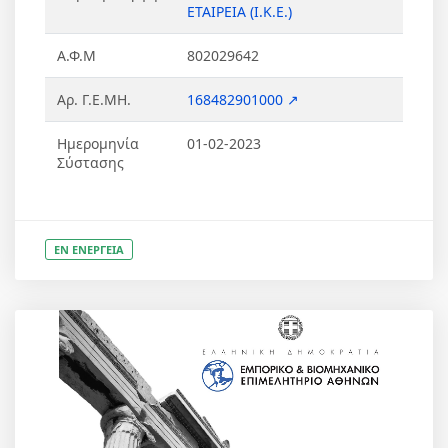
ΕΤΑΙΡΕΙΑ (Ι.Κ.Ε.)
Α.Φ.Μ
802029642
Αρ. Γ.Ε.ΜΗ.
168482901000 ↗
Ημερομηνία
01-02-2023
Σύστασης
ΕΝ ΕΝΕΡΓΕΙΑ