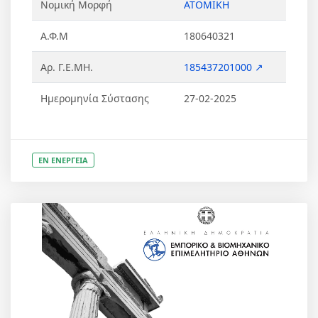
Νομική Μορφή
ΑΤΟΜΙΚΗ
Α.Φ.Μ
180640321
Αρ. Γ.Ε.ΜΗ.
185437201000 ↗
Ημερομηνία Σύστασης
27-02-2025
ΕΝ ΕΝΕΡΓΕΙΑ