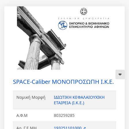
SPACE-Caliber ΜΟΝΟΠΡΟΣΩΠΗ Ι.Κ.Ε.
Νομική Μορφή
ΙΔΙΩΤΙΚΗ ΚΕΦΑΛΑΙΟΥΧΙΚΗ
ΕΤΑΙΡΕΙΑ (Ι.Κ.Ε.)
Α.Φ.Μ
803259285
Αρ. Γ.Ε.ΜΗ.
193251101000 ↗