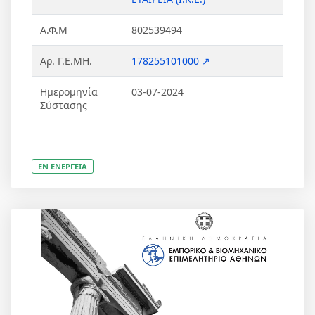
Α.Φ.Μ
802539494
Αρ. Γ.Ε.ΜΗ.
178255101000 ↗
Ημερομηνία
03-07-2024
Σύστασης
ΕΝ ΕΝΕΡΓΕΙΑ