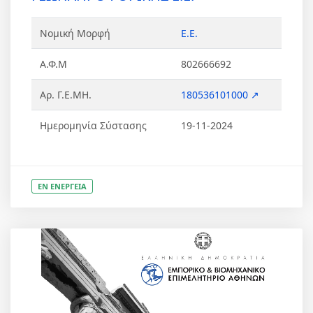
Νομική Μορφή
Ε.Ε.
Α.Φ.Μ
802666692
Αρ. Γ.Ε.ΜΗ.
180536101000 ↗
Ημερομηνία Σύστασης
19-11-2024
ΕΝ ΕΝΕΡΓΕΙΑ