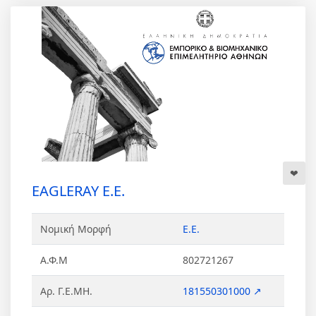
EAGLERAY Ε.Ε.
Νομική Μορφή
Ε.Ε.
Α.Φ.Μ
802721267
Αρ. Γ.Ε.ΜΗ.
181550301000 ↗