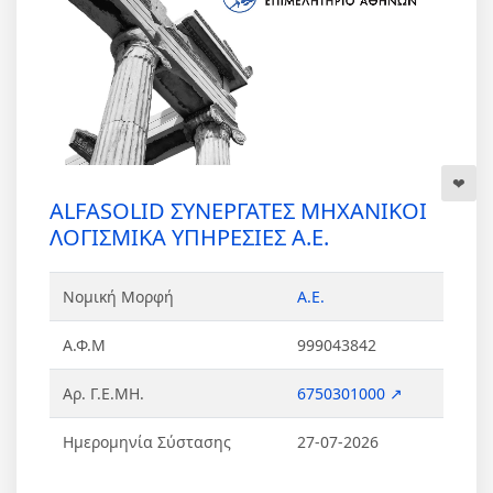
ALFASOLID ΣΥΝΕΡΓΑΤΕΣ ΜΗΧΑΝΙΚΟΙ
ΛΟΓΙΣΜΙΚΑ ΥΠΗΡΕΣΙΕΣ Α.Ε.
Νομική Μορφή
Α.Ε.
Α.Φ.Μ
999043842
Αρ. Γ.Ε.ΜΗ.
6750301000 ↗
Ημερομηνία Σύστασης
27-07-2026