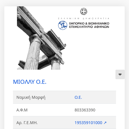
ΜΙΟΛΛΥ Ο.Ε.
Νομική Μορφή
Ο.Ε.
Α.Φ.Μ
803363390
Αρ. Γ.Ε.ΜΗ.
195359101000 ↗