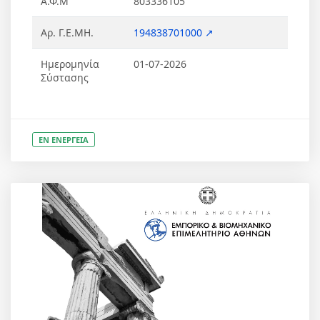
Α.Φ.Μ
803336105
Αρ. Γ.Ε.ΜΗ.
194838701000 ↗
Ημερομηνία
01-07-2026
Σύστασης
ΕΝ ΕΝΕΡΓΕΙΑ