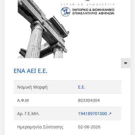
ΕΝΑ ΑΕΙ Ε.Ε.
Νομική Μορφή
Ε.Ε.
Α.Φ.Μ
803304304
Αρ. Γ.Ε.ΜΗ.
194189701000 ↗
Ημερομηνία Σύστασης
02-06-2026