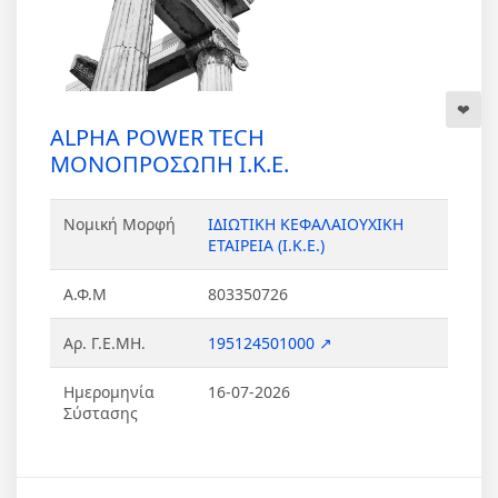
ALPHA POWER TECH
ΜΟΝΟΠΡΟΣΩΠΗ Ι.Κ.Ε.
Νομική Μορφή
ΙΔΙΩΤΙΚΗ ΚΕΦΑΛΑΙΟΥΧΙΚΗ
ΕΤΑΙΡΕΙΑ (Ι.Κ.Ε.)
Α.Φ.Μ
803350726
Αρ. Γ.Ε.ΜΗ.
195124501000 ↗
Ημερομηνία
16-07-2026
Σύστασης