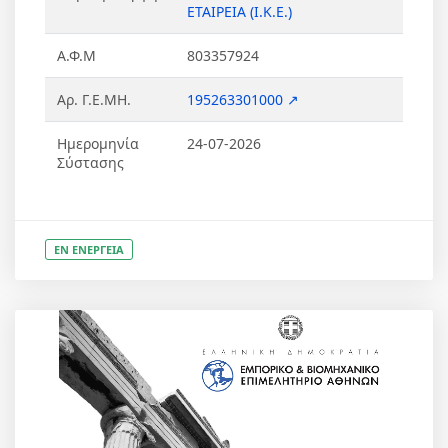
ΕΤΑΙΡΕΙΑ (Ι.Κ.Ε.)
Α.Φ.Μ
803357924
Αρ. Γ.Ε.ΜΗ.
195263301000 ↗
Ημερομηνία
24-07-2026
Σύστασης
ΕΝ ΕΝΕΡΓΕΙΑ