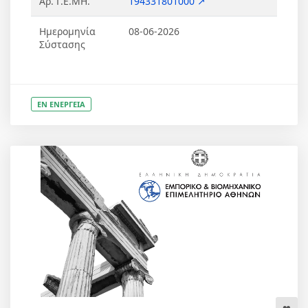
Αρ. Γ.Ε.ΜΗ.
194331801000 ↗
Ημερομηνία
08-06-2026
Σύστασης
ΕΝ ΕΝΕΡΓΕΙΑ