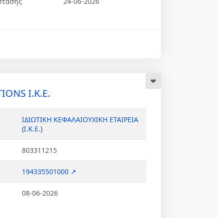
στασης
24-06-2026
ONS Ι.Κ.Ε.
ΙΔΙΩΤΙΚΗ ΚΕΦΑΛΑΙΟΥΧΙΚΗ ΕΤΑΙΡΕΙΑ
(Ι.Κ.Ε.)
803311215
194335501000 ↗
08-06-2026