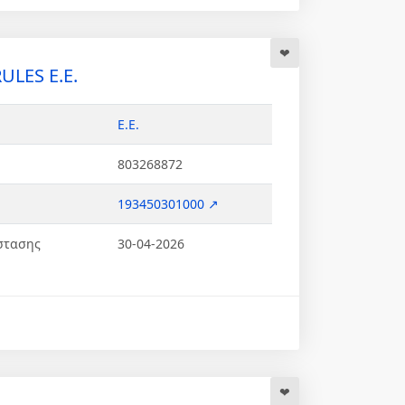
LES Ε.Ε.
Ε.Ε.
803268872
193450301000 ↗
στασης
30-04-2026