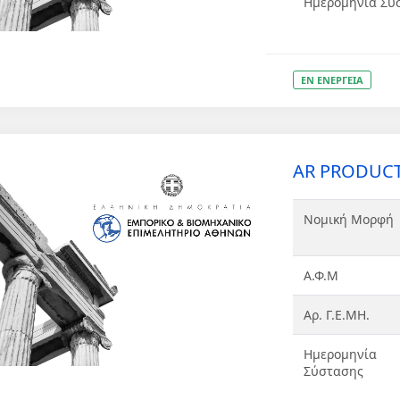
Ημερομηνία Σύ
ΕΝ ΕΝΕΡΓΕΙΑ
AR PRODUCTI
Νομική Μορφή
Α.Φ.Μ
Αρ. Γ.Ε.ΜΗ.
Ημερομηνία
Σύστασης