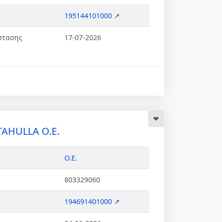
195144101000 ↗
στασης
17-07-2026
TAHULLA Ο.Ε.
Ο.Ε.
803329060
194691401000 ↗