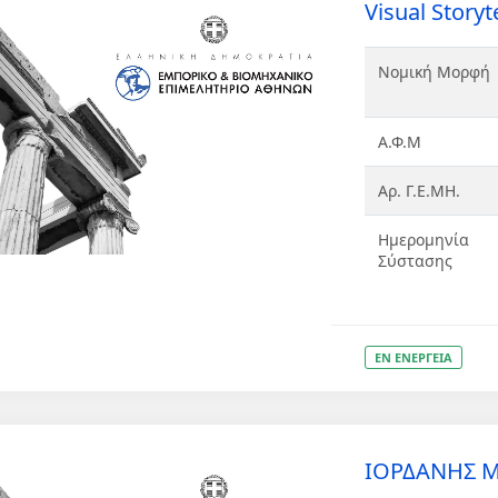
Visual Stor
Νομική Μορφή
Α.Φ.Μ
Αρ. Γ.Ε.ΜΗ.
Ημερομηνία
Σύστασης
ΕΝ ΕΝΕΡΓΕΙΑ
ΙΟΡΔΑΝΗΣ Μ