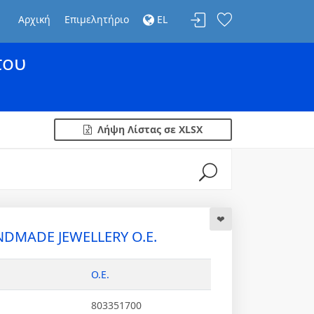
Αρχική
Επιμελητήριο
EL
του
Λήψη Λίστας σε XLSX
NDMADE JEWELLERY Ο.Ε.
Ο.Ε.
803351700