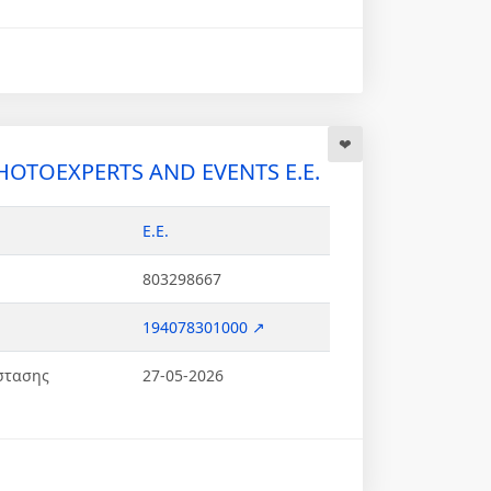
HOTOEXPERTS AND EVENTS Ε.Ε.
Ε.Ε.
803298667
194078301000 ↗
στασης
27-05-2026