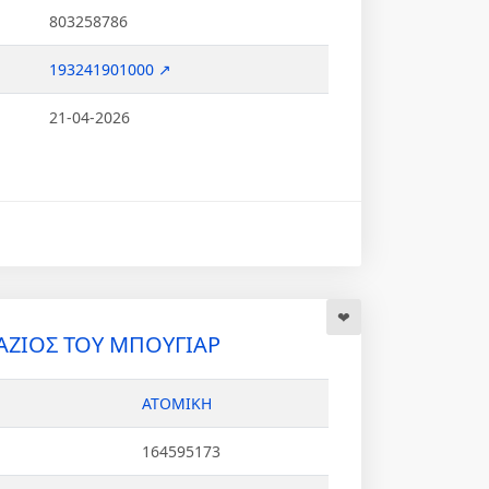
803258786
193241901000 ↗
21-04-2026
ΑΖΙΟΣ ΤΟΥ ΜΠΟΥΓΙΑΡ
ΑΤΟΜΙΚΗ
164595173