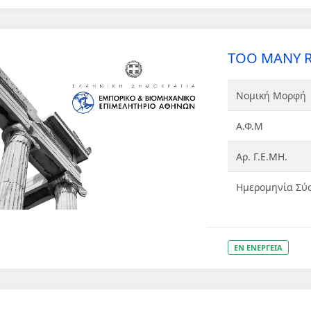
TOO MANY RU
Νομική Μορφή
Α.Φ.Μ
Αρ. Γ.Ε.ΜΗ.
Ημερομηνία Σύ
ΕΝ ΕΝΕΡΓΕΙΑ