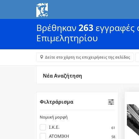
Βρέθηκαν
263
εγγραφές α
Επιμελητηρίου
Δείτε στο χάρτη τις επιχειρήσεις της σελίδας
Νέα Αναζήτηση
Φιλτράρισμα
Νομική μορφή
Ι.Κ.Ε.
61
ΑΤΟΜΙΚΗ
58