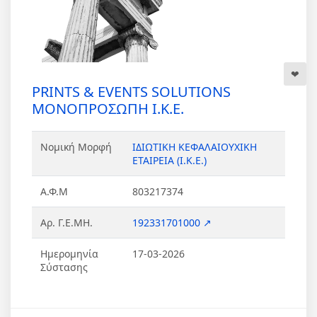
PRINTS & EVENTS SOLUTIONS
ΜΟΝΟΠΡΟΣΩΠΗ Ι.Κ.Ε.
Νομική Μορφή
ΙΔΙΩΤΙΚΗ ΚΕΦΑΛΑΙΟΥΧΙΚΗ
ΕΤΑΙΡΕΙΑ (Ι.Κ.Ε.)
Α.Φ.Μ
803217374
Αρ. Γ.Ε.ΜΗ.
192331701000 ↗
Ημερομηνία
17-03-2026
Σύστασης