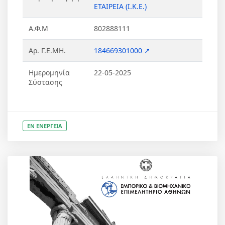
ΕΤΑΙΡΕΙΑ (Ι.Κ.Ε.)
Α.Φ.Μ
802888111
Αρ. Γ.Ε.ΜΗ.
184669301000 ↗
Ημερομηνία
22-05-2025
Σύστασης
ΕΝ ΕΝΕΡΓΕΙΑ