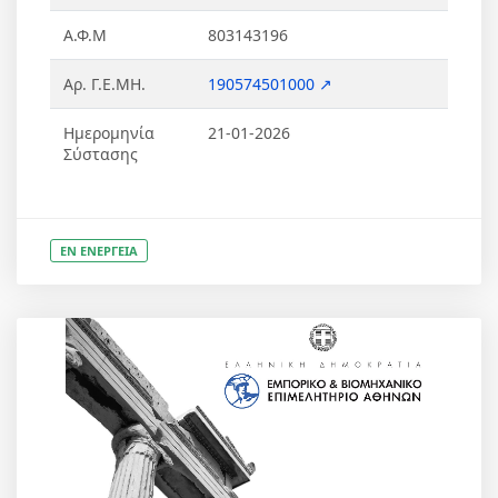
Α.Φ.Μ
803143196
Αρ. Γ.Ε.ΜΗ.
190574501000 ↗
Ημερομηνία
21-01-2026
Σύστασης
ΕΝ ΕΝΕΡΓΕΙΑ