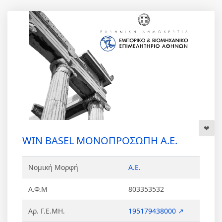
WIN BASEL ΜΟΝΟΠΡΟΣΩΠΗ Α.Ε.
Νομική Μορφή
Α.Ε.
Α.Φ.Μ
803353532
Αρ. Γ.Ε.ΜΗ.
195179438000 ↗