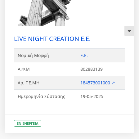
LIVE NIGHT CREATION Ε.Ε.
Νομική Μορφή
Ε.Ε.
Α.Φ.Μ
802883139
Αρ. Γ.Ε.ΜΗ.
184573001000 ↗
Ημερομηνία Σύστασης
19-05-2025
ΕΝ ΕΝΕΡΓΕΙΑ