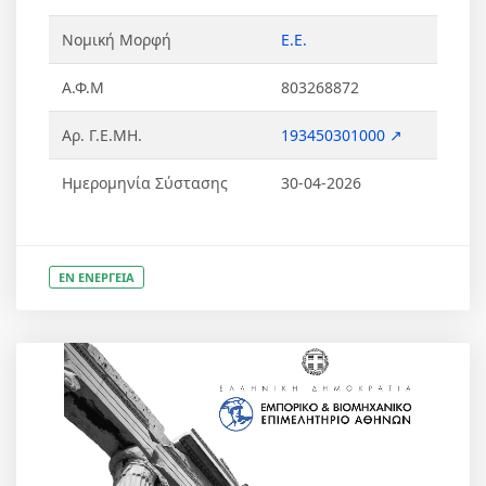
Νομική Μορφή
Ε.Ε.
Α.Φ.Μ
803268872
Αρ. Γ.Ε.ΜΗ.
193450301000 ↗
Ημερομηνία Σύστασης
30-04-2026
ΕΝ ΕΝΕΡΓΕΙΑ