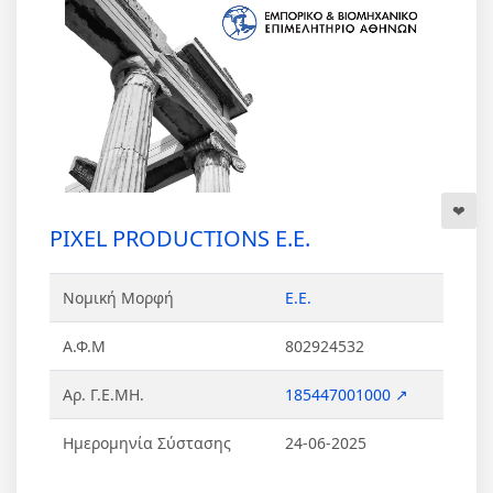
PIXEL PRODUCTIONS Ε.Ε.
Νομική Μορφή
Ε.Ε.
Α.Φ.Μ
802924532
Αρ. Γ.Ε.ΜΗ.
185447001000 ↗
Ημερομηνία Σύστασης
24-06-2025