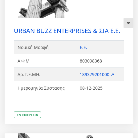
URBAN BUZZ ENTERPRISES & ΣΙΑ Ε.Ε.
Νομική Μορφή
Ε.Ε.
Α.Φ.Μ
803098368
Αρ. Γ.Ε.ΜΗ.
189379201000 ↗
Ημερομηνία Σύστασης
08-12-2025
ΕΝ ΕΝΕΡΓΕΙΑ