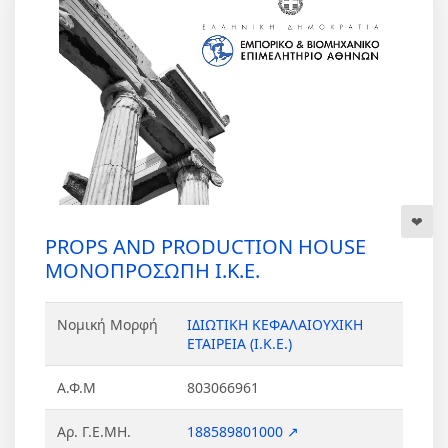
PROPS AND PRODUCTION HOUSE
ΜΟΝΟΠΡΟΣΩΠΗ Ι.Κ.Ε.
Νομική Μορφή
ΙΔΙΩΤΙΚΗ ΚΕΦΑΛΑΙΟΥΧΙΚΗ
ΕΤΑΙΡΕΙΑ (Ι.Κ.Ε.)
Α.Φ.Μ
803066961
Αρ. Γ.Ε.ΜΗ.
188589801000 ↗