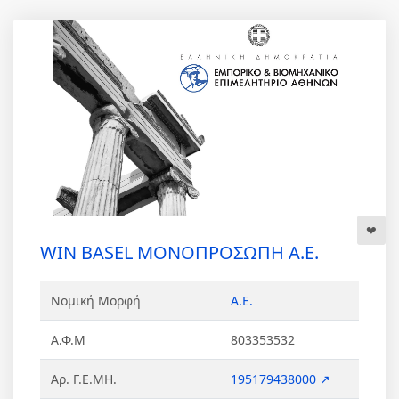
WIN BASEL ΜΟΝΟΠΡΟΣΩΠΗ Α.Ε.
Νομική Μορφή
Α.Ε.
Α.Φ.Μ
803353532
Αρ. Γ.Ε.ΜΗ.
195179438000 ↗