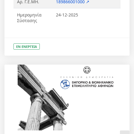
Αρ. Γ.Ε.ΜΗ.
189866001000 ↗
Ημερομηνία
24-12-2025
Σύστασης
ΕΝ ΕΝΕΡΓΕΙΑ