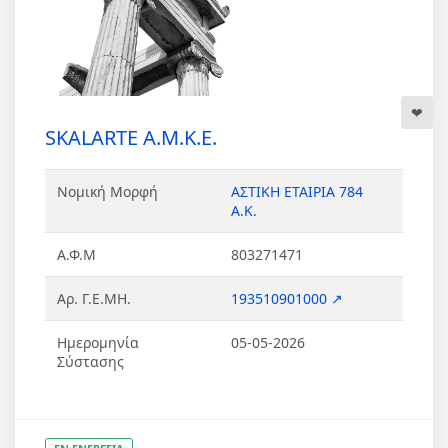
SKALARTE Α.Μ.Κ.Ε.
Νομική Μορφή
ΑΣΤΙΚΗ ΕΤΑΙΡΙΑ 784
Α.Κ.
Α.Φ.Μ
803271471
Αρ. Γ.Ε.ΜΗ.
193510901000 ↗
Ημερομηνία
05-05-2026
Σύστασης