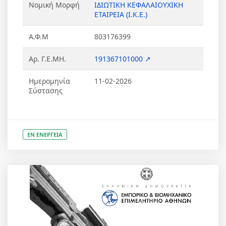
Νομική Μορφή
ΙΔΙΩΤΙΚΗ ΚΕΦΑΛΑΙΟΥΧΙΚΗ
ΕΤΑΙΡΕΙΑ (Ι.Κ.Ε.)
Α.Φ.Μ
803176399
Αρ. Γ.Ε.ΜΗ.
191367101000 ↗
Ημερομηνία
11-02-2026
Σύστασης
ΕΝ ΕΝΕΡΓΕΙΑ