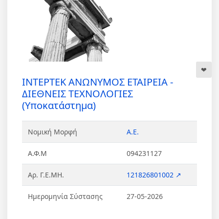
ΙΝΤΕΡΤΕΚ ΑΝΩΝΥΜΟΣ ΕΤΑΙΡΕΙΑ -
ΔΙΕΘΝΕΙΣ ΤΕΧΝΟΛΟΓΙΕΣ
(Υποκατάστημα)
Νομική Μορφή
Α.Ε.
Α.Φ.Μ
094231127
Αρ. Γ.Ε.ΜΗ.
121826801002 ↗
Ημερομηνία Σύστασης
27-05-2026