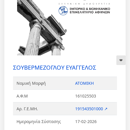
ΣΟΥΒΕΡΜΕΖΟΓΛΟΥ ΕΥΑΓΓΕΛΟΣ
Νομική Μορφή
ΑΤΟΜΙΚΗ
Α.Φ.Μ
161025503
Αρ. Γ.Ε.ΜΗ.
191543501000 ↗
Ημερομηνία Σύστασης
17-02-2026