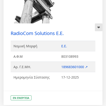
RadioCom Solutions Ε.Ε.
Νομική Μορφή
Ε.Ε.
Α.Φ.Μ
803108993
Αρ. Γ.Ε.ΜΗ.
189683601000 ↗
Ημερομηνία Σύστασης
17-12-2025
ΕΝ ΕΝΕΡΓΕΙΑ