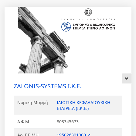
ZALONIS-SYSTEMS Ι.Κ.Ε.
Νομική Μορφή
ΙΔΙΩΤΙΚΗ ΚΕΦΑΛΑΙΟΥΧΙΚΗ
ΕΤΑΙΡΕΙΑ (Ι.Κ.Ε.)
Α.Φ.Μ
803345673
Αρ. Γ.Ε.ΜΗ.
195026301000 ↗