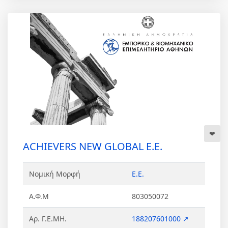
ACHIEVERS NEW GLOBAL Ε.Ε.
Νομική Μορφή
Ε.Ε.
Α.Φ.Μ
803050072
Αρ. Γ.Ε.ΜΗ.
188207601000 ↗