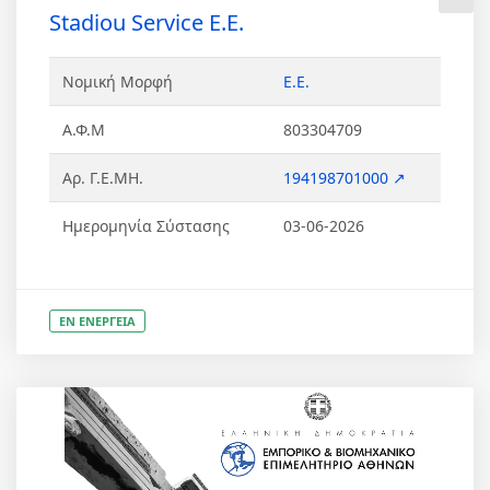
Stadiou Service Ε.Ε.
Νομική Μορφή
Ε.Ε.
Α.Φ.Μ
803304709
Αρ. Γ.Ε.ΜΗ.
194198701000 ↗
Ημερομηνία Σύστασης
03-06-2026
ΕΝ ΕΝΕΡΓΕΙΑ