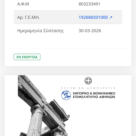
Α.Φ.Μ
803233491
Αρ. Γ.Ε.ΜΗ.
192666501000 ↗
Ημερομηνία Σύστασης
30-03-2026
ΕΝ ΕΝΕΡΓΕΙΑ