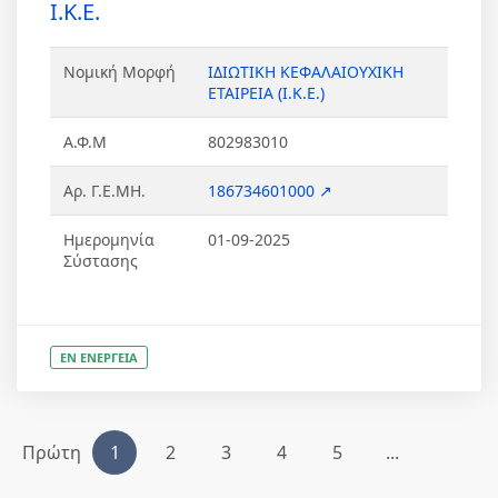
Ι.Κ.Ε.
Νομική Μορφή
ΙΔΙΩΤΙΚΗ ΚΕΦΑΛΑΙΟΥΧΙΚΗ
ΕΤΑΙΡΕΙΑ (Ι.Κ.Ε.)
Α.Φ.Μ
802983010
Αρ. Γ.Ε.ΜΗ.
186734601000 ↗
Ημερομηνία
01-09-2025
Σύστασης
ΕΝ ΕΝΕΡΓΕΙΑ
Πρώτη
1
2
3
4
5
...