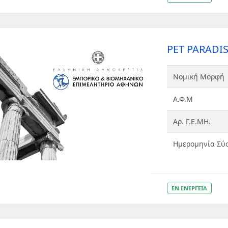
PET PARADIS
Νομική Μορφή
Α.Φ.Μ
Αρ. Γ.Ε.ΜΗ.
Ημερομηνία Σύ
ΕΝ ΕΝΕΡΓΕΙΑ