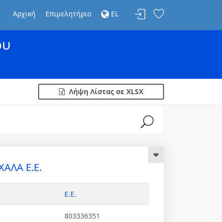
Αρχική
Επιμελητήριο
EL
ου
Λήψη Λίστας σε XLSX
ΑΛΑ Ε.Ε.
Ε.Ε.
803336351