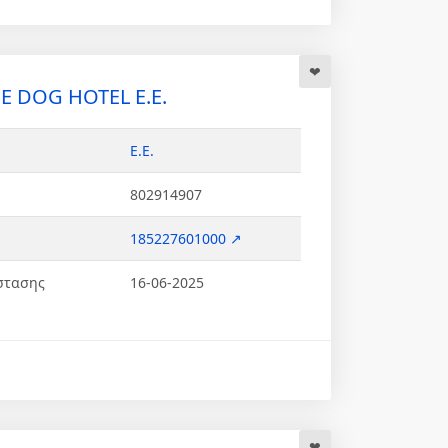
E DOG HOTEL Ε.Ε.
Ε.Ε.
802914907
185227601000 ↗
στασης
16-06-2025