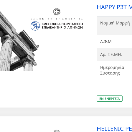
HAPPY P3T 
Νομική Μορφή
Α.Φ.Μ
Αρ. Γ.Ε.ΜΗ.
Ημερομηνία
Σύστασης
ΕΝ ΕΝΕΡΓΕΙΑ
HELLENIC P