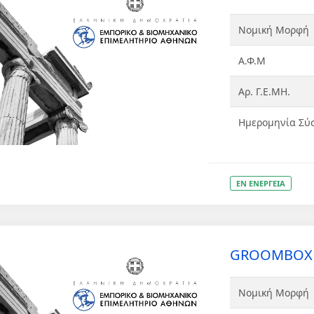
Νομική Μορφή
Α.Φ.Μ
Αρ. Γ.Ε.ΜΗ.
Ημερομηνία Σύ
ΕΝ ΕΝΕΡΓΕΙΑ
GROOMBOX Ε
Νομική Μορφή