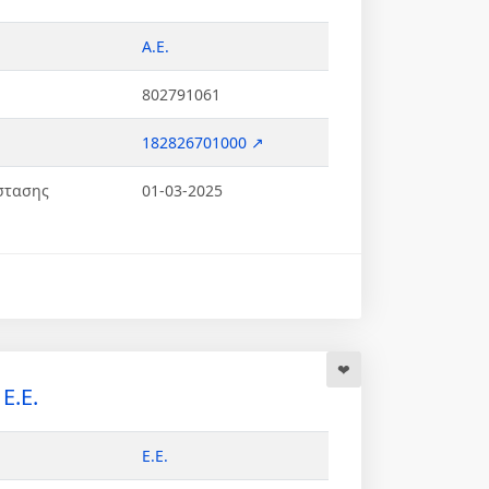
Α.Ε.
802791061
182826701000 ↗
στασης
01-03-2025
.Ε.
Ε.Ε.