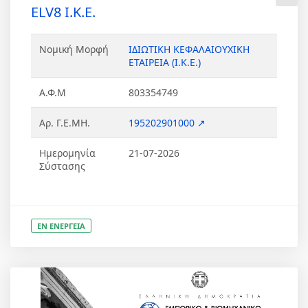
ELV8 Ι.Κ.Ε.
Νομική Μορφή
ΙΔΙΩΤΙΚΗ ΚΕΦΑΛΑΙΟΥΧΙΚΗ
ΕΤΑΙΡΕΙΑ (Ι.Κ.Ε.)
Α.Φ.Μ
803354749
Αρ. Γ.Ε.ΜΗ.
195202901000 ↗
Ημερομηνία
21-07-2026
Σύστασης
ΕΝ ΕΝΕΡΓΕΙΑ