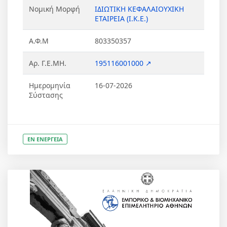
Νομική Μορφή
ΙΔΙΩΤΙΚΗ ΚΕΦΑΛΑΙΟΥΧΙΚΗ
ΕΤΑΙΡΕΙΑ (Ι.Κ.Ε.)
Α.Φ.Μ
803350357
Αρ. Γ.Ε.ΜΗ.
195116001000 ↗
Ημερομηνία
16-07-2026
Σύστασης
ΕΝ ΕΝΕΡΓΕΙΑ