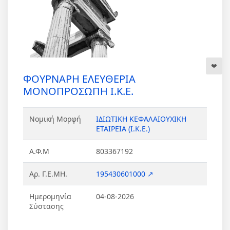
ΦΟΥΡΝΑΡΗ ΕΛΕΥΘΕΡΙΑ
ΜΟΝΟΠΡΟΣΩΠΗ Ι.Κ.Ε.
Νομική Μορφή
ΙΔΙΩΤΙΚΗ ΚΕΦΑΛΑΙΟΥΧΙΚΗ
ΕΤΑΙΡΕΙΑ (Ι.Κ.Ε.)
Α.Φ.Μ
803367192
Αρ. Γ.Ε.ΜΗ.
195430601000 ↗
Ημερομηνία
04-08-2026
Σύστασης