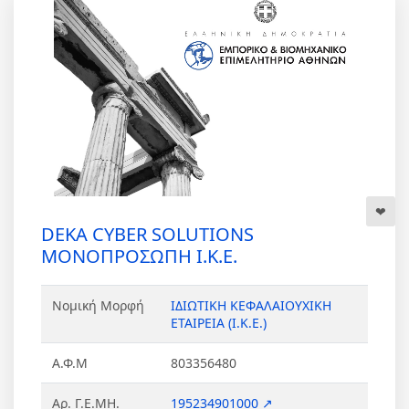
DEKA CYBER SOLUTIONS
ΜΟΝΟΠΡΟΣΩΠΗ Ι.Κ.Ε.
Νομική Μορφή
ΙΔΙΩΤΙΚΗ ΚΕΦΑΛΑΙΟΥΧΙΚΗ
ΕΤΑΙΡΕΙΑ (Ι.Κ.Ε.)
Α.Φ.Μ
803356480
Αρ. Γ.Ε.ΜΗ.
195234901000 ↗