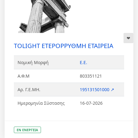
TOLIGHT ΕΤΕΡΟΡΡΥΘΜΗ ΕΤΑΙΡΕΙΑ
Νομική Μορφή
Ε.Ε.
Α.Φ.Μ
803351121
Αρ. Γ.Ε.ΜΗ.
195131501000 ↗
Ημερομηνία Σύστασης
16-07-2026
ΕΝ ΕΝΕΡΓΕΙΑ