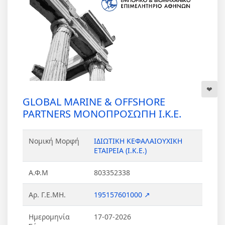
GLOBAL MARINE & OFFSHORE
PARTNERS ΜΟΝΟΠΡΟΣΩΠΗ Ι.Κ.Ε.
Νομική Μορφή
ΙΔΙΩΤΙΚΗ ΚΕΦΑΛΑΙΟΥΧΙΚΗ
ΕΤΑΙΡΕΙΑ (Ι.Κ.Ε.)
Α.Φ.Μ
803352338
Αρ. Γ.Ε.ΜΗ.
195157601000 ↗
Ημερομηνία
17-07-2026