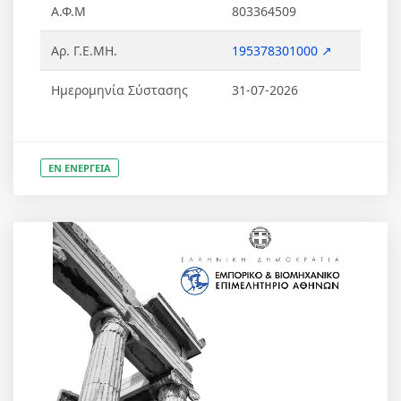
Α.Φ.Μ
803364509
Αρ. Γ.Ε.ΜΗ.
195378301000 ↗
Ημερομηνία Σύστασης
31-07-2026
ΕΝ ΕΝΕΡΓΕΙΑ