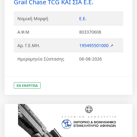
Grail Chase TCG ΚΑΙ ΣΙΑ Ε.Ε.
Νομική Μορφή
Ε.Ε.
Α.Φ.Μ
803370608
Αρ. Γ.Ε.ΜΗ.
195495501000 ↗
Ημερομηνία Σύστασης
06-08-2026
ΕΝ ΕΝΕΡΓΕΙΑ