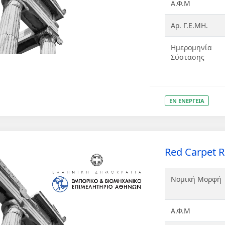
Α.Φ.Μ
Αρ. Γ.Ε.ΜΗ.
Ημερομηνία
Σύστασης
ΕΝ ΕΝΕΡΓΕΙΑ
Red Carpet 
Νομική Μορφή
Α.Φ.Μ