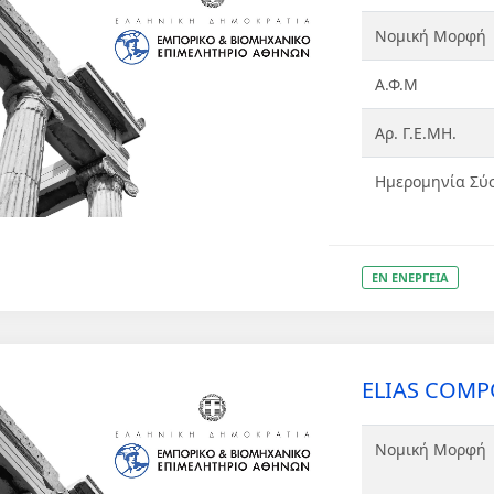
Νομική Μορφή
Α.Φ.Μ
Αρ. Γ.Ε.ΜΗ.
Ημερομηνία Σύ
ΕΝ ΕΝΕΡΓΕΙΑ
ELIAS COM
Νομική Μορφή