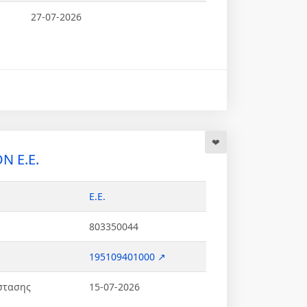
27-07-2026
N Ε.Ε.
Ε.Ε.
803350044
195109401000 ↗
στασης
15-07-2026