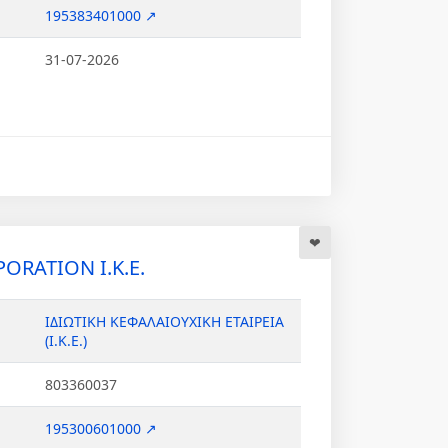
195383401000 ↗
31-07-2026
ORATION Ι.Κ.Ε.
ΙΔΙΩΤΙΚΗ ΚΕΦΑΛΑΙΟΥΧΙΚΗ ΕΤΑΙΡΕΙΑ
(Ι.Κ.Ε.)
803360037
195300601000 ↗