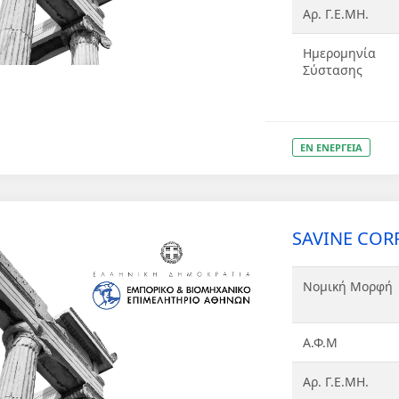
Αρ. Γ.Ε.ΜΗ.
Ημερομηνία
Σύστασης
ΕΝ ΕΝΕΡΓΕΙΑ
SAVINE CORP
Νομική Μορφή
Α.Φ.Μ
Αρ. Γ.Ε.ΜΗ.