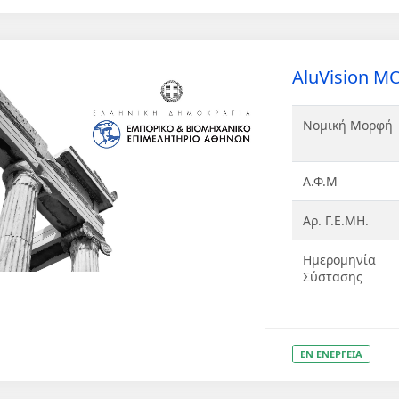
AluVision Μ
Νομική Μορφή
Α.Φ.Μ
Αρ. Γ.Ε.ΜΗ.
Ημερομηνία
Σύστασης
ΕΝ ΕΝΕΡΓΕΙΑ