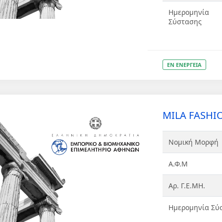
Ημερομηνία
Σύστασης
ΕΝ ΕΝΕΡΓΕΙΑ
MILA FASHIO
Νομική Μορφή
Α.Φ.Μ
Αρ. Γ.Ε.ΜΗ.
Ημερομηνία Σύ