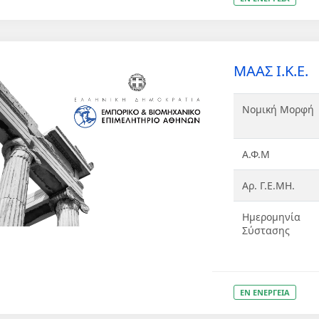
ΜΑΑΣ Ι.Κ.Ε.
Νομική Μορφή
Α.Φ.Μ
Αρ. Γ.Ε.ΜΗ.
Ημερομηνία
Σύστασης
ΕΝ ΕΝΕΡΓΕΙΑ