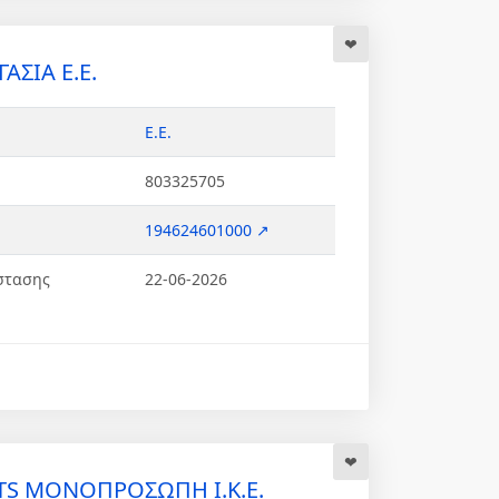
ΑΣΙΑ Ε.Ε.
Ε.Ε.
803325705
194624601000 ↗
στασης
22-06-2026
TS ΜΟΝΟΠΡΟΣΩΠΗ Ι.Κ.Ε.