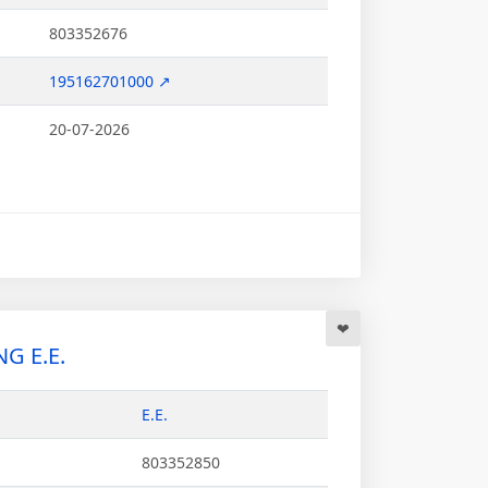
803352676
195162701000 ↗
20-07-2026
G Ε.Ε.
Ε.Ε.
803352850