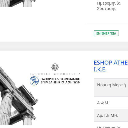
Ημερομηνία
Σύστασης
ΕΝ ΕΝΕΡΓΕΙΑ
ESHOP ATH
Ι.Κ.Ε.
Νομική Μορφή
Α.Φ.Μ
Αρ. Γ.Ε.ΜΗ.
Ημερομηνία