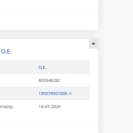
Ο.Ε.
Ο.Ε.
803348282
195079501000 ↗
στασης
14-07-2026