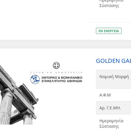
Σύστασης
ΕΝ ΕΝΕΡΓΕΙΑ
GOLDEN GAL
Νομική Μορφή
Α.Φ.Μ
Αρ. Γ.Ε.ΜΗ.
Ημερομηνία
Σύστασης