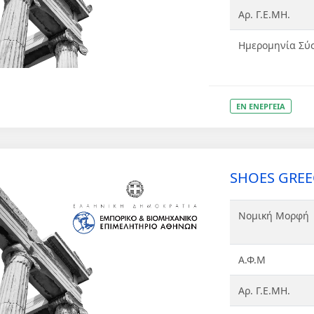
Αρ. Γ.Ε.ΜΗ.
Ημερομηνία Σύ
ΕΝ ΕΝΕΡΓΕΙΑ
SHOES GREE
Νομική Μορφή
Α.Φ.Μ
Αρ. Γ.Ε.ΜΗ.