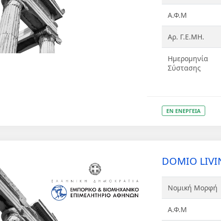
Α.Φ.Μ
Αρ. Γ.Ε.ΜΗ.
Ημερομηνία
Σύστασης
ΕΝ ΕΝΕΡΓΕΙΑ
DOMIO LIVIN
Νομική Μορφή
Α.Φ.Μ