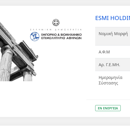
ESMI HOLDI
Νομική Μορφή
Α.Φ.Μ
Αρ. Γ.Ε.ΜΗ.
Ημερομηνία
Σύστασης
ΕΝ ΕΝΕΡΓΕΙΑ