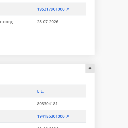
195317901000 ↗
στασης
28-07-2026
.
Ε.Ε.
803304181
194186301000 ↗