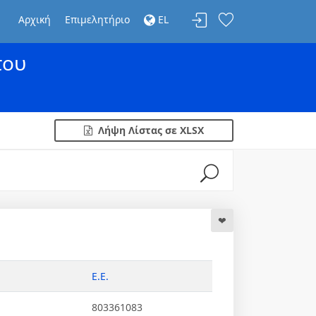
Αρχική
Επιμελητήριο
EL
του
Λήψη Λίστας σε XLSX
Ε.Ε.
803361083