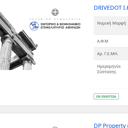
DRIVEDOT Ι.Κ
Νομική Μορφή
Α.Φ.Μ
Αρ. Γ.Ε.ΜΗ.
Ημερομηνία
Σύστασης
ΕΝ ΕΝΕΡΓΕΙΑ
DP Property