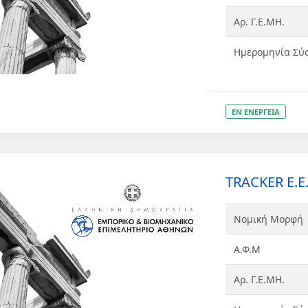
Αρ. Γ.Ε.ΜΗ.
Ημερομηνία Σύ
ΕΝ ΕΝΕΡΓΕΙΑ
TRACKER Ε.Ε
Νομική Μορφή
Α.Φ.Μ
Αρ. Γ.Ε.ΜΗ.