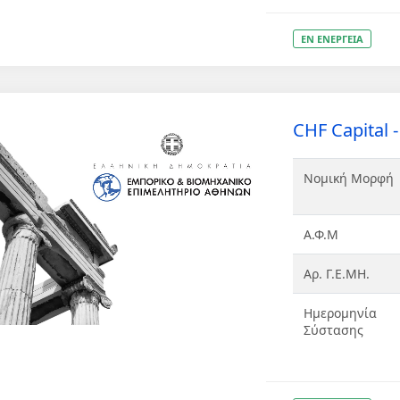
ΕΝ ΕΝΕΡΓΕΙΑ
CHF Capital - 
Νομική Μορφή
Α.Φ.Μ
Αρ. Γ.Ε.ΜΗ.
Ημερομηνία
Σύστασης