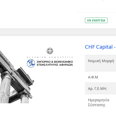
ΕΝ ΕΝΕΡΓΕΙΑ
CHF Capital - 
Νομική Μορφή
Α.Φ.Μ
Αρ. Γ.Ε.ΜΗ.
Ημερομηνία
Σύστασης