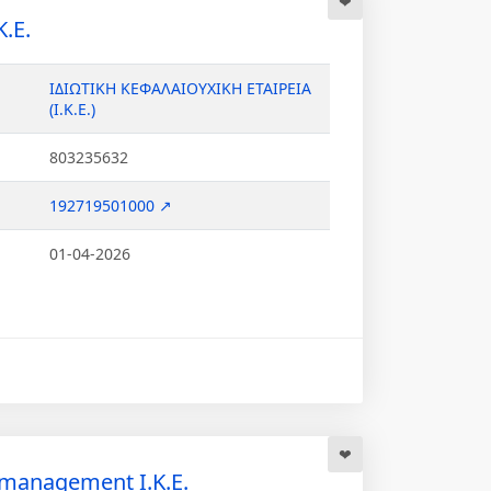
.Ε.
ΙΔΙΩΤΙΚΗ ΚΕΦΑΛΑΙΟΥΧΙΚΗ ΕΤΑΙΡΕΙΑ
(Ι.Κ.Ε.)
803235632
192719501000 ↗
01-04-2026
 management Ι.Κ.Ε.