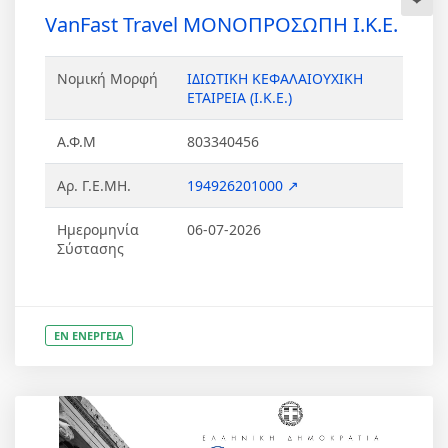
VanFast Travel ΜΟΝΟΠΡΟΣΩΠΗ Ι.Κ.Ε.
Νομική Μορφή
ΙΔΙΩΤΙΚΗ ΚΕΦΑΛΑΙΟΥΧΙΚΗ
ΕΤΑΙΡΕΙΑ (Ι.Κ.Ε.)
Α.Φ.Μ
803340456
Αρ. Γ.Ε.ΜΗ.
194926201000 ↗
Ημερομηνία
06-07-2026
Σύστασης
ΕΝ ΕΝΕΡΓΕΙΑ