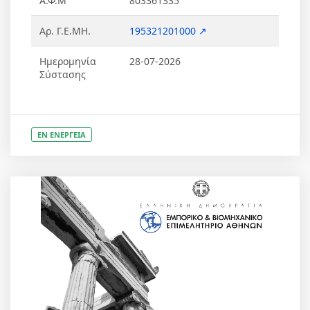
Α.Φ.Μ
803361335
Αρ. Γ.Ε.ΜΗ.
195321201000 ↗
Ημερομηνία
28-07-2026
Σύστασης
ΕΝ ΕΝΕΡΓΕΙΑ