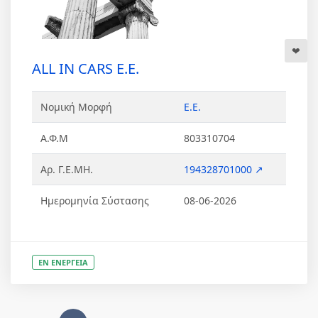
ALL IN CARS Ε.Ε.
Νομική Μορφή
Ε.Ε.
Α.Φ.Μ
803310704
Αρ. Γ.Ε.ΜΗ.
194328701000 ↗
Ημερομηνία Σύστασης
08-06-2026
ΕΝ ΕΝΕΡΓΕΙΑ