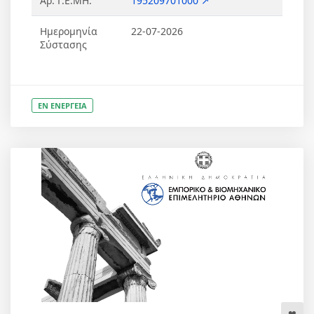
Αρ. Γ.Ε.ΜΗ.
195209701000 ↗
Ημερομηνία
22-07-2026
Σύστασης
ΕΝ ΕΝΕΡΓΕΙΑ