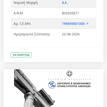
Νομική Μορφή
Α.Ε.
Α.Φ.Μ
803326671
Αρ. Γ.Ε.ΜΗ.
194645601000 ↗
Ημερομηνία Σύστασης
22-06-2026
ΕΝ ΕΝΕΡΓΕΙΑ