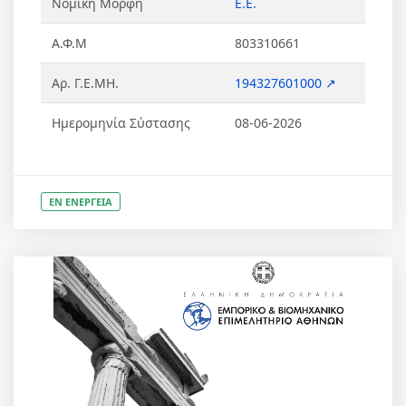
Νομική Μορφή
Ε.Ε.
Α.Φ.Μ
803310661
Αρ. Γ.Ε.ΜΗ.
194327601000 ↗
Ημερομηνία Σύστασης
08-06-2026
ΕΝ ΕΝΕΡΓΕΙΑ