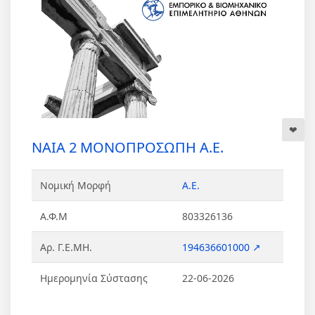
NAIA 2 ΜΟΝΟΠΡΟΣΩΠΗ Α.Ε.
Νομική Μορφή
Α.Ε.
Α.Φ.Μ
803326136
Αρ. Γ.Ε.ΜΗ.
194636601000 ↗
Ημερομηνία Σύστασης
22-06-2026