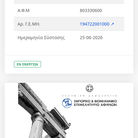
Α.Φ.Μ
803330600
Αρ. Γ.Ε.ΜΗ.
194722001000 ↗
Ημερομηνία Σύστασης
25-06-2026
ΕΝ ΕΝΕΡΓΕΙΑ