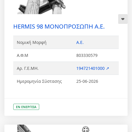
HERMIS 98 ΜΟΝΟΠΡΟΣΩΠΗ Α.Ε.
Νομική Μορφή
Α.Ε.
Α.Φ.Μ
803330579
Αρ. Γ.Ε.ΜΗ.
194721401000 ↗
Ημερομηνία Σύστασης
25-06-2026
ΕΝ ΕΝΕΡΓΕΙΑ