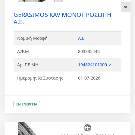
GERASIMOS KAV ΜΟΝΟΠΡΟΣΩΠΗ
Α.Ε.
Νομική Μορφή
Α.Ε.
Α.Φ.Μ
803335446
Αρ. Γ.Ε.ΜΗ.
194824101000 ↗
Ημερομηνία Σύστασης
01-07-2026
ΕΝ ΕΝΕΡΓΕΙΑ