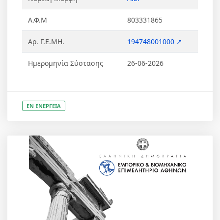
Α.Φ.Μ
803331865
Αρ. Γ.Ε.ΜΗ.
194748001000 ↗
Ημερομηνία Σύστασης
26-06-2026
ΕΝ ΕΝΕΡΓΕΙΑ