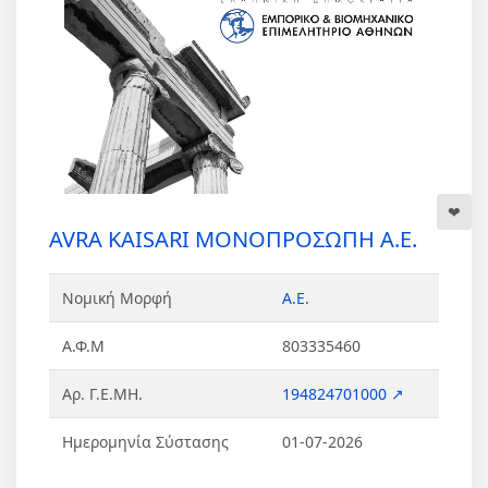
AVRA KAISARI ΜΟΝΟΠΡΟΣΩΠΗ Α.Ε.
Νομική Μορφή
Α.Ε.
Α.Φ.Μ
803335460
Αρ. Γ.Ε.ΜΗ.
194824701000 ↗
Ημερομηνία Σύστασης
01-07-2026