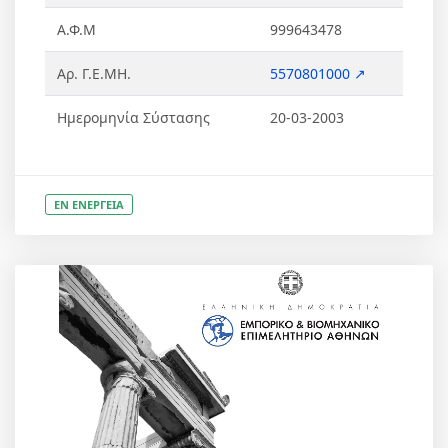
Α.Φ.Μ
999643478
Αρ. Γ.Ε.ΜΗ.
5570801000 ↗
Ημερομηνία Σύστασης
20-03-2003
ΕΝ ΕΝΕΡΓΕΙΑ