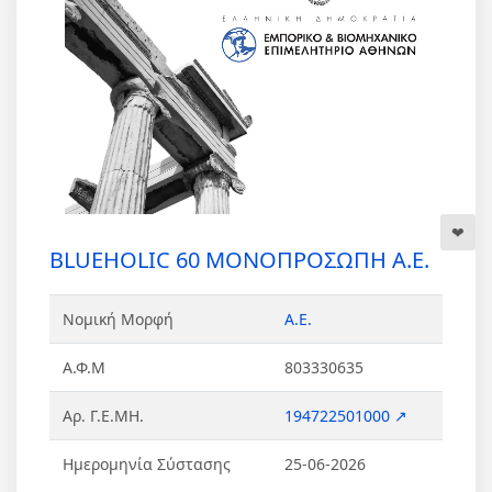
BLUEHOLIC 60 ΜΟΝΟΠΡΟΣΩΠΗ Α.Ε.
Νομική Μορφή
Α.Ε.
Α.Φ.Μ
803330635
Αρ. Γ.Ε.ΜΗ.
194722501000 ↗
Ημερομηνία Σύστασης
25-06-2026