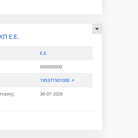
Π Ε.Ε.
Ε.Ε.
000000000
195371501000 ↗
στασης
30-07-2026