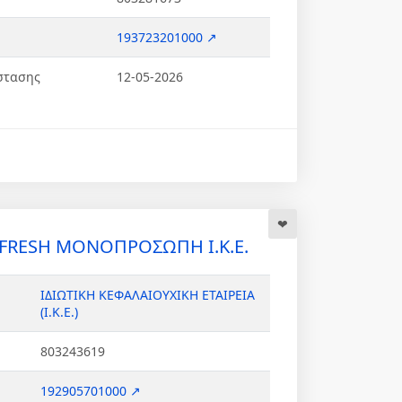
193723201000 ↗
στασης
12-05-2026
FRESH ΜΟΝΟΠΡΟΣΩΠΗ Ι.Κ.Ε.
ΙΔΙΩΤΙΚΗ ΚΕΦΑΛΑΙΟΥΧΙΚΗ ΕΤΑΙΡΕΙΑ
(Ι.Κ.Ε.)
803243619
192905701000 ↗