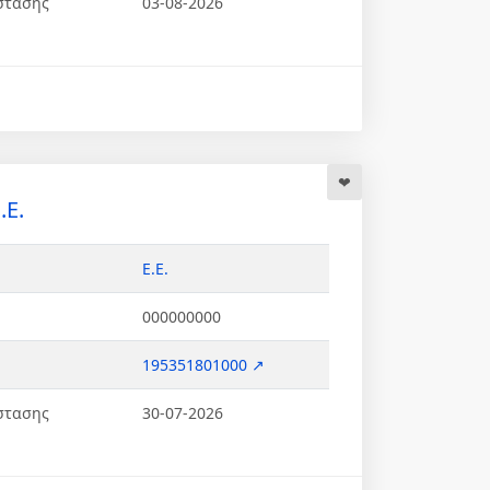
στασης
03-08-2026
.Ε.
Ε.Ε.
000000000
195351801000 ↗
στασης
30-07-2026