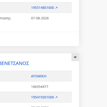
195514801000 ↗
στασης
07-08-2026
 ΒΕΝΕΤΣΑΝΟΣ
ΑΤΟΜΙΚΗ
166354477
195419301000 ↗