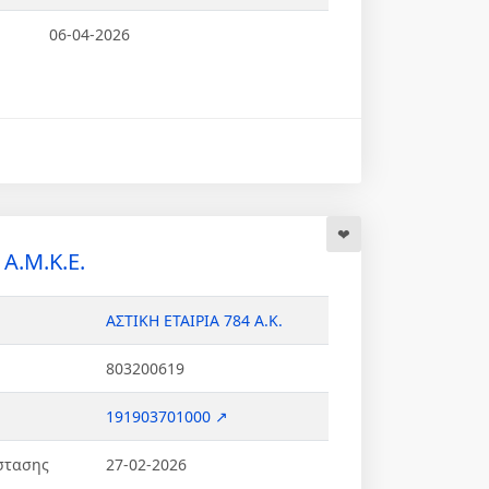
06-04-2026
Α.Μ.Κ.Ε.
ΑΣΤΙΚΗ ΕΤΑΙΡΙΑ 784 Α.Κ.
803200619
191903701000 ↗
στασης
27-02-2026