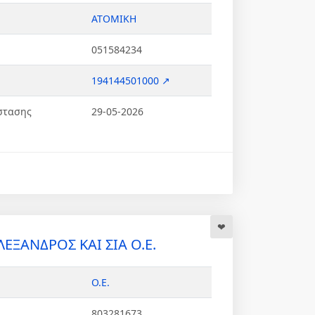
ΑΤΟΜΙΚΗ
051584234
194144501000 ↗
στασης
29-05-2026
ΕΞΑΝΔΡΟΣ ΚΑΙ ΣΙΑ Ο.Ε.
Ο.Ε.
803281673