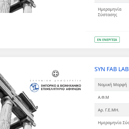
Ημερομηνία
Σύστασης
ΕΝ ΕΝΕΡΓΕΙΑ
SYN FAB LAB 
Νομική Μορφή
Α.Φ.Μ
Αρ. Γ.Ε.ΜΗ.
Ημερομηνία Σύ