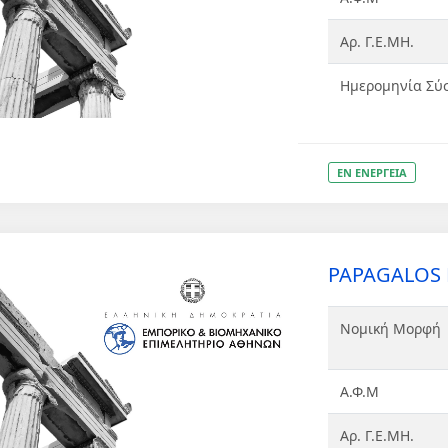
Αρ. Γ.Ε.ΜΗ.
Ημερομηνία Σύ
ΕΝ ΕΝΕΡΓΕΙΑ
PAPAGALOS 
Νομική Μορφή
Α.Φ.Μ
Αρ. Γ.Ε.ΜΗ.