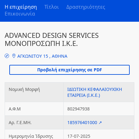
Η επιχείρηση
Τίτλοι
Δραστηριότητες
Επικοινωνία
ADVANCED DESIGN SERVICES
ΜΟΝΟΠΡΟΣΩΠΗ Ι.Κ.Ε.
ΑΓΚΩΝΙΤΟΥ 15 , ΑΘΗΝΑ
Νομική Μορφή
ΙΔΙΩΤΙΚΗ ΚΕΦΑΛΑΙΟΥΧΙΚΗ
ΕΤΑΙΡΕΙΑ (Ι.Κ.Ε.)
Α.Φ.Μ
802947938
Αρ. Γ.Ε.ΜΗ.
185976401000 ↗
Ημερομηνία Ίδρυσης
17-07-2025