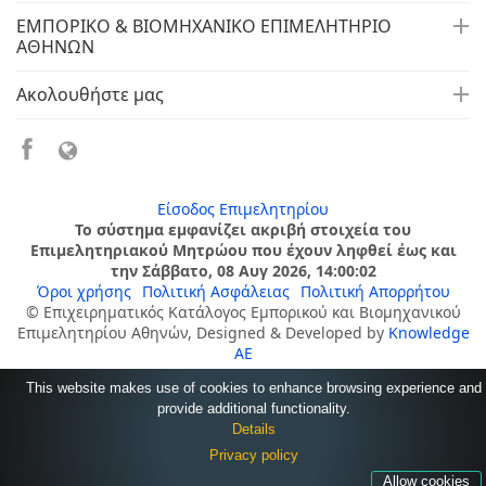
ΕΜΠΟΡΙΚΟ & ΒΙΟΜΗΧΑΝΙΚΟ ΕΠΙΜΕΛΗΤΗΡΙΟ
ΑΘΗΝΩΝ
Ακολουθήστε μας
Είσοδος Επιμελητηρίου
Το σύστημα εμφανίζει ακριβή στοιχεία του
Επιμελητηριακού Μητρώου που έχουν ληφθεί έως και
την Σάββατο, 08 Αυγ 2026, 14:00:02
Όροι χρήσης
Πολιτική Ασφάλειας
Πολιτική Απορρήτου
© Επιχειρηματικός Κατάλογος Εμπορικού και Βιομηχανικού
Επιμελητηρίου Αθηνών, Designed & Developed by
Knowledge
AE
This website makes use of cookies to enhance browsing experience and
provide additional functionality.
Details
Privacy policy
Allow cookies