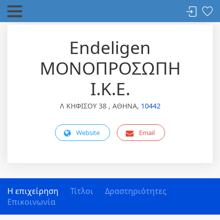
Endeligen
ΜΟΝΟΠΡΟΣΩΠΗ
Ι.Κ.Ε.
Λ ΚΗΦΙΣΟΥ 38 , ΑΘΗΝΑ,
10442
Website
Email
Η επιχείρηση
Τίτλοι
Δραστηριότητες
Επικοινωνία