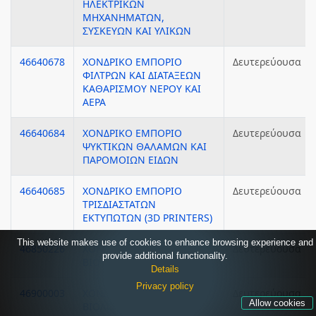
ΗΛΕΚΤΡΙΚΩΝ
ΜΗΧΑΝΗΜΑΤΩΝ,
ΣΥΣΚΕΥΩΝ ΚΑΙ ΥΛΙΚΩΝ
46640678
ΧΟΝΔΡΙΚΟ ΕΜΠΟΡΙΟ
Δευτερεύουσα
ΦΙΛΤΡΩΝ ΚΑΙ ΔΙΑΤΑΞΕΩΝ
ΚΑΘΑΡΙΣΜΟΥ ΝΕΡΟΥ ΚΑΙ
ΑΕΡΑ
46640684
ΧΟΝΔΡΙΚΟ ΕΜΠΟΡΙΟ
Δευτερεύουσα
ΨΥΚΤΙΚΩΝ ΘΑΛΑΜΩΝ ΚΑΙ
ΠΑΡΟΜΟΙΩΝ ΕΙΔΩΝ
46640685
ΧΟΝΔΡΙΚΟ ΕΜΠΟΡΙΟ
Δευτερεύουσα
ΤΡΙΣΔΙΑΣΤΑΤΩΝ
ΕΚΤΥΠΩΤΩΝ (3D PRINTERS)
This website makes use of cookies to enhance browsing experience and
46850226
ΧΟΝΔΡΙΚΟ ΕΜΠΟΡΙΟ ΕΙΔΩΝ
Δευτερεύουσα
provide additional functionality.
ΒΙΟΤΕΧΝΟΛΟΓΙΑΣ
Details
Privacy policy
46900003
ΧΟΝΔΡΙΚΟ ΕΜΠΟΡΙΟ
Δευτερεύουσα
Allow cookies
ΒΙΟΛΟΓΙΚΩΝ ΕΙΔΩΝ