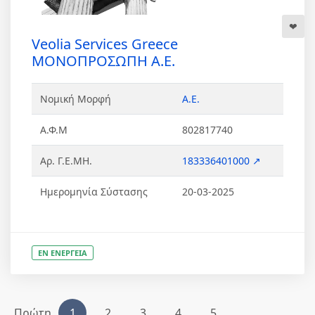
Veolia Services Greece
ΜΟΝΟΠΡΟΣΩΠΗ Α.Ε.
Νομική Μορφή
Α.Ε.
Α.Φ.Μ
802817740
Αρ. Γ.Ε.ΜΗ.
183336401000 ↗
Ημερομηνία Σύστασης
20-03-2025
ΕΝ ΕΝΕΡΓΕΙΑ
Πρώτη
1
2
3
4
5
...