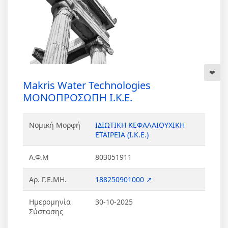
Makris Water Technologies
ΜΟΝΟΠΡΟΣΩΠΗ Ι.Κ.Ε.
Νομική Μορφή
ΙΔΙΩΤΙΚΗ ΚΕΦΑΛΑΙΟΥΧΙΚΗ
ΕΤΑΙΡΕΙΑ (Ι.Κ.Ε.)
Α.Φ.Μ
803051911
Αρ. Γ.Ε.ΜΗ.
188250901000 ↗
Ημερομηνία
30-10-2025
Σύστασης