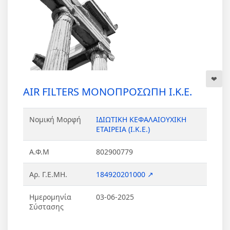
AIR FILTERS ΜΟΝΟΠΡΟΣΩΠΗ Ι.Κ.Ε.
Νομική Μορφή
ΙΔΙΩΤΙΚΗ ΚΕΦΑΛΑΙΟΥΧΙΚΗ
ΕΤΑΙΡΕΙΑ (Ι.Κ.Ε.)
Α.Φ.Μ
802900779
Αρ. Γ.Ε.ΜΗ.
184920201000 ↗
Ημερομηνία
03-06-2025
Σύστασης