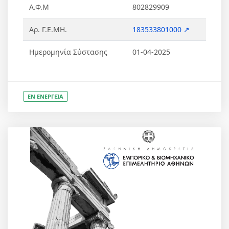
Α.Φ.Μ
802829909
Αρ. Γ.Ε.ΜΗ.
183533801000 ↗
Ημερομηνία Σύστασης
01-04-2025
ΕΝ ΕΝΕΡΓΕΙΑ