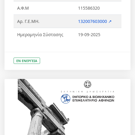
Α.Φ.Μ
115586320
Αρ. Γ.Ε.ΜΗ.
132007603000 ↗
Ημερομηνία Σύστασης
19-09-2025
ΕΝ ΕΝΕΡΓΕΙΑ