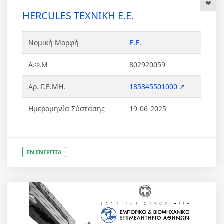
HERCULES ΤΕΧΝΙΚΗ Ε.Ε.
Νομική Μορφή
Ε.Ε.
Α.Φ.Μ
802920059
Αρ. Γ.Ε.ΜΗ.
185345501000 ↗
Ημερομηνία Σύστασης
19-06-2025
ΕΝ ΕΝΕΡΓΕΙΑ