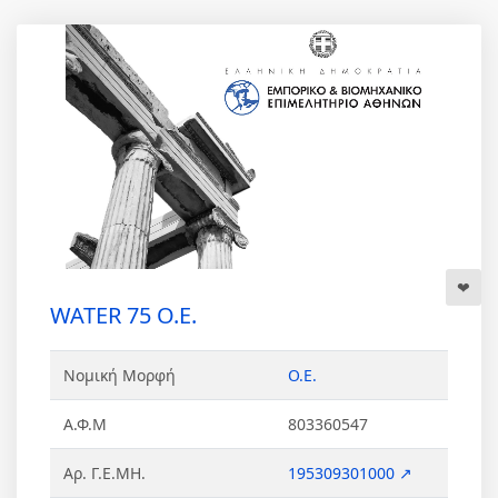
WATER 75 Ο.Ε.
Νομική Μορφή
Ο.Ε.
Α.Φ.Μ
803360547
Αρ. Γ.Ε.ΜΗ.
195309301000 ↗