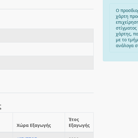
Ο προσδιο
χάρτη προ
επιχείρησ
στίγματος 
χάρτης, π
με το τμή
ανάλογα στ
ς
Έτος
Χώρα Εξαγωγής
Εξαγωγής