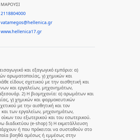
ΜΑΡΟΥΣΙ
2118804000
vatamegos@hellenica.gr
www.hellenica17.gr
 εισαγωγικό και εξαγωγικό εμπόριο: α)
ών αρωματοποιίας, γ) χημικών και
άθε είδους σχετικού με την αισθητική και
νων και εργαλείων, μηχανημάτων,
αξεσουάρ. 2) Η βιομηχανία: α) αρωμάτων και
ίας, γ) χημικών και φαρμακευτικών
χετικού με την αισθητική και τον
και των εργαλείων, μηχανημάτων,
οίκων του εξωτερικού και του εσωτερικού.
ω διαδικτύου (e-shop) 5) Η εκμετάλλευση
πάρχουν ή που πρόκειται να συσταθούν στο
 οποία βοηθά αμέσως ή εμμέσως στην