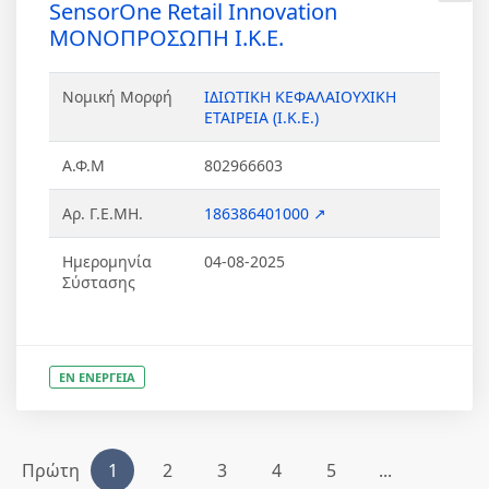
SensorOne Retail Innovation
ΜΟΝΟΠΡΟΣΩΠΗ Ι.Κ.Ε.
Νομική Μορφή
ΙΔΙΩΤΙΚΗ ΚΕΦΑΛΑΙΟΥΧΙΚΗ
ΕΤΑΙΡΕΙΑ (Ι.Κ.Ε.)
Α.Φ.Μ
802966603
Αρ. Γ.Ε.ΜΗ.
186386401000 ↗
Ημερομηνία
04-08-2025
Σύστασης
ΕΝ ΕΝΕΡΓΕΙΑ
Πρώτη
1
2
3
4
5
...