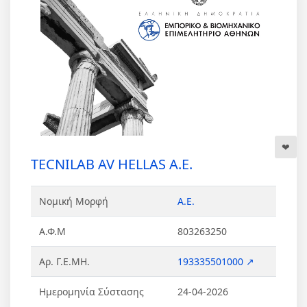
TECNILAB AV HELLAS Α.Ε.
Νομική Μορφή
Α.Ε.
Α.Φ.Μ
803263250
Αρ. Γ.Ε.ΜΗ.
193335501000 ↗
Ημερομηνία Σύστασης
24-04-2026