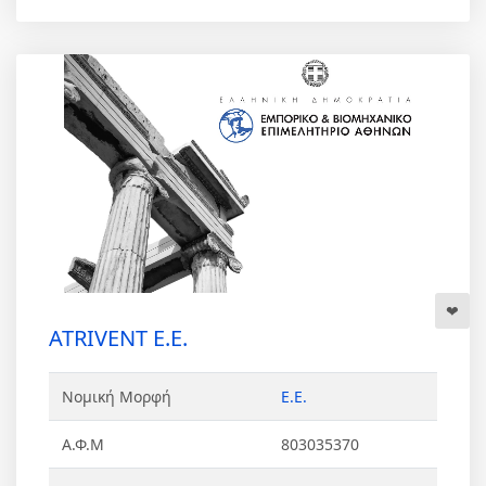
ATRIVENT Ε.Ε.
Νομική Μορφή
Ε.Ε.
Α.Φ.Μ
803035370