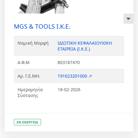
MGS & TOOLS Ι.Κ.Ε.
Νομική Μορφή
ΙΔΙΩΤΙΚΗ ΚΕΦΑΛΑΙΟΥΧΙΚΗ
ΕΤΑΙΡΕΙΑ (Ι.Κ.Ε.)
Α.Φ.Μ
803187470
Αρ. Γ.Ε.ΜΗ.
191623201000 ↗
Ημερομηνία
18-02-2026
Σύστασης
ΕΝ ΕΝΕΡΓΕΙΑ