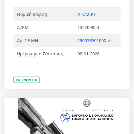
Νομική Μορφή
ΑΤΟΜΙΚΗ
Α.Φ.Μ
132209850
Αρ. Γ.Ε.ΜΗ.
190078501000 ↗
Ημερομηνία Σύστασης
08-01-2026
ΕΝ ΕΝΕΡΓΕΙΑ