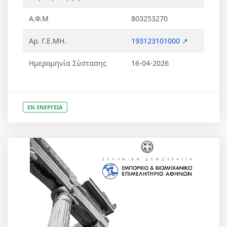
Α.Φ.Μ
803253270
Αρ. Γ.Ε.ΜΗ.
193123101000 ↗
Ημερομηνία Σύστασης
16-04-2026
ΕΝ ΕΝΕΡΓΕΙΑ