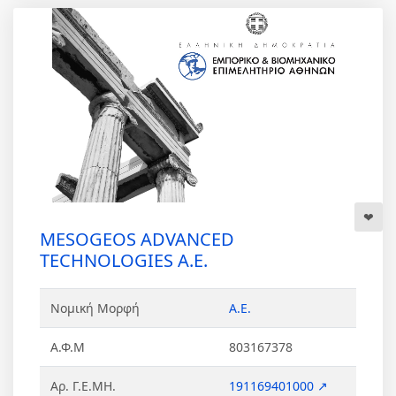
MESOGEOS ADVANCED
TECHNOLOGIES Α.Ε.
Νομική Μορφή
Α.Ε.
Α.Φ.Μ
803167378
Αρ. Γ.Ε.ΜΗ.
191169401000 ↗